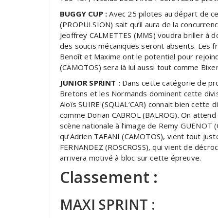
BUGGY CUP :
Avec 25 pilotes au départ de c
(PROPULSION) sait qu’il aura de la concurren
Jeoffrey CALMETTES (MMS) voudra briller à do
des soucis mécaniques seront absents. Les f
Benoît et Maxime ont le potentiel pour rejoi
(CAMOTOS) sera là lui aussi tout comme Bixe
JUNIOR SPRINT :
Dans cette catégorie de pro
Bretons et les Normands dominent cette divi
Aloïs SUIRE (SQUAL’CAR) connait bien cette di
comme Dorian CABROL (BALROG). On attend auss
scène nationale à l’image de Remy GUENOT (
qu’Adrien TAFANI (CAMOTOS), vient tout just
FERNANDEZ (ROSCROSS), qui vient de décroch
arrivera motivé à bloc sur cette épreuve.
Classement :
MAXI SPRINT :