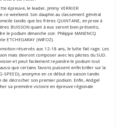
ette épreuve, le leader, Jimmy VERRIER
ce ce weekend. Son dauphin au classement général
micile tandis que les frères QUINTANE, en proie à
rères BUISSON quant à eux seront bien présents,
ndre le podium dimanche soir. Philippe MANENCQ
nte ETCHEGARAY (Will’OZ).
motion réservés aux 12-18 ans, le lutte fait rage. Les
sion mais devront composer avec les pilotes du SUD.
vision et peut facilement rejoindre le podium tout
i que certains favoris puissent enfin briller sur la
G-SPEED), anonyme en ce début de saison tandis
e de décrocher son premier podium. Enfin, Andgel
er sa première victoire en épreuve régionale