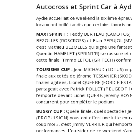
Autocross et Sprint Car à Ay
Aydie accueillait ce weekend la sixième épre
locaux ont brillé tandis que certains favoris o
MAXI SPRINT :
Teddy BERTEAU (CAMOTOS) s’él
BEZOLLES (ROSCROSS) et Etan PEPUJOL (MV
c’est Mathieu BEZOLLES qui signe une fantastiq
Quentin HAMELET (SPRINT’R) se rassure et re
cette finale. Timmo LEFOL (GR TECH) confirm
TOURISME CUP :
Jean MICHAUD (LOTUS) impre
finale aux cotés de Jérome TESSANIER (SKOD
finales agitées, Lionel QUEERE (FORD FIESTA) 
partageait avec Patrick POLLET (PEUGEOT 10
l’emporte devant Lionel QUERE. Jeremy ROY
concurrent pour compléter le podium.
BUGGY CUP :
Quelle finale, quel spectacle 
(PROPULSION) nous ont offert une lutte extrao
coup moi », c’est Jimmy VERRIER qui l’empor
performances. L’outsider de ce weekend s’app