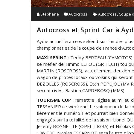
Stéphane
Autocross
Autocross
,
Coupe d
Autocross et Sprint Car à Ay
Aydie accueillera ce weekend sur l’un des plu
championnat et de la coupe de France d’Autoc
MAXI SPRINT :
Teddy BERTEAU (CAMOTOS) est 
se méfier de Timmo LEFOL (GR TECH) toujours 
MARTIN (ROSCROSS), actuellement deuxième de
wagon de pilotes locaux ou voisins qui seron
BEZOLLES (ROSCROSS), Etan PEPUJOL (MV RACI
seront rivés, Bastien CAPDEBOSQ (MMS)
TOURISME CUP :
remettre l’église au milieu d
TESSANIER ce weekend. Le vainqueur de la c
fièrement le numéro 1 et pourrait bien donner
engagés sur la totalité de la saison. Lionel
Jérémy ROYNETTE (OPEL TIGRA) et Nicolas
106 T3F, Nicolas ESCARNOT sera l’autre pilote 