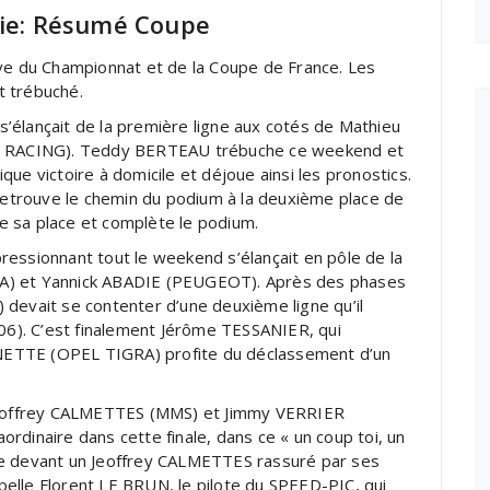
die: Résumé Coupe
uve du Championnat et de la Coupe de France. Les
nt trébuché.
ançait de la première ligne aux cotés de Mathieu
 RACING). Teddy BERTEAU trébuche ce weekend et
ue victoire à domicile et déjoue ainsi les pronostics.
trouve le chemin du podium à la deuxième place de
e sa place et complète le podium.
ssionnant tout le weekend s’élançait en pôle de la
A) et Yannick ABADIE (PEUGEOT). Après des phases
devait se contenter d’une deuxième ligne qu’il
6). C’est finalement Jérôme TESSANIER, qui
NETTE (OPEL TIGRA) profite du déclassement d’un
! Jeoffrey CALMETTES (MMS) et Jimmy VERRIER
rdinaire dans cette finale, dans ce « un coup toi, un
te devant un Jeoffrey CALMETTES rassuré par ses
elle Florent LE BRUN, le pilote du SPEED-PIC, qui