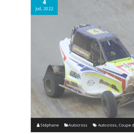
4
Juil, 2022
Stéphane
Autocross
Autocross
,
Coupe d