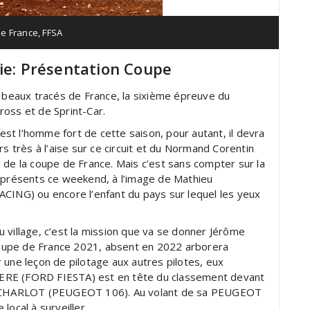
e France
,
FFSA
die: Présentation Coupe
s beaux tracés de France, la sixième épreuve du
ross et de Sprint-Car.
l’homme fort de cette saison, pour autant, il devra
très à l’aise sur ce circuit et du Normand Corentin
 la coupe de France. Mais c’est sans compter sur la
t présents ce weekend, à l’image de Mathieu
NG) ou encore l’enfant du pays sur lequel les yeux
u village, c’est la mission que va se donner Jérôme
oupe de France 2021, absent en 2022 arborera
 une leçon de pilotage aux autres pilotes, eux
 QUERE (FORD FIESTA) est en tête du classement devant
 CHARLOT (PEUGEOT 106). Au volant de sa PEUGEOT
local à surveiller.