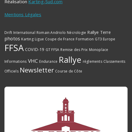
Réalisation
Karting-Sud.com
Mentions Légales
Rallye Terre
Drift
International
Romain Andriolo
Nécrologie
photos
Karting
Ligue
Coupe de France
Formation
GT3 Europe
FFSA
COVID-19
GT FFSA
Remise des Prix
Monoplace
Rallye
VHC
Informations
Endurance
règlements
Classements
Newsletter
Officiels
Course de Côte