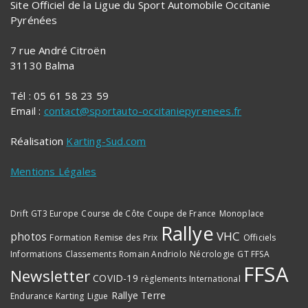
Site Officiel de la Ligue du Sport Automobile Occitanie
Pyrénées
7 rue André Citroën
31130 Balma
Tél : 05 61 58 23 59
Email :
contact@sportauto-occitaniepyrenees.fr
Réalisation
Karting-Sud.com
Mentions Légales
Drift
GT3 Europe
Course de Côte
Coupe de France
Monoplace
Rallye
VHC
photos
Formation
Remise des Prix
Officiels
Informations
Classements
Romain Andriolo
Nécrologie
GT FFSA
FFSA
Newsletter
COVID-19
règlements
International
Rallye Terre
Endurance
Karting
Ligue