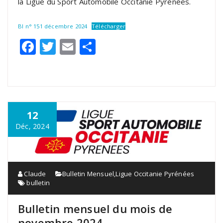
la Ligue du Sport Automobile Occitanie Pyrénées.
BI n° 151 décembre 2024
Télécharger
Facebook
Twitter
Email
Partager
12
Déc, 2024
Claude
Bulletin Mensuel
,
Ligue Occitanie Pyrénées
bulletin
Bulletin mensuel du mois de
novembre 2024