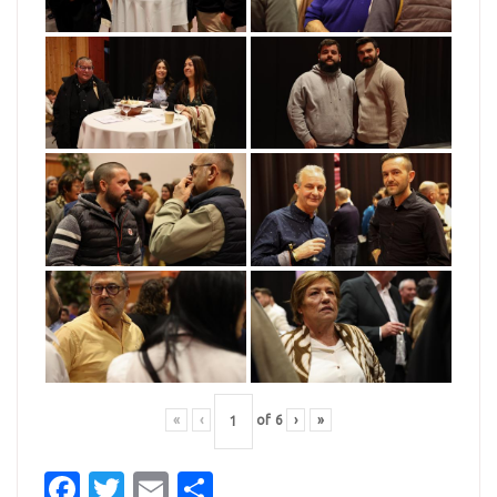
«
‹
of
6
›
»
Facebook
Twitter
Email
Partager