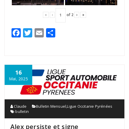
«
‹
of
2
›
»
Facebook
Twitter
Email
Partager
16
Mai, 2025
Claude
Bulletin Mensuel
,
Ligue Occitanie Pyrénées
bulletin
Alex persiste et signe