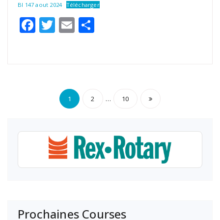
BI 147 aout 2024
Télécharger
Facebook
Twitter
Email
Partager
Pagination
…
1
2
10
des
publications
Prochaines Courses