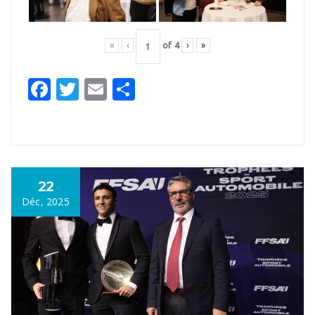
«
‹
of
4
›
»
Facebook
Twitter
Email
Partager
22
Déc, 2025