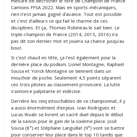
mesure de décrocher le titre de Champion de France
Camions FFSA 2022. Mais en sports-mécaniques,
rien n’est jamais gagné d’avance. Tout est possible
et c’est d’ailleurs ce qui fait le charme de ces
disciplines. Et ça, Thomas Robineau le sait bien. Le
triple-champion de France (2014, 2015, 2016) n’a
pas dit son dernier mot et jouera sa chance jusqu’au
bout.
Si c’est chaud en tête, ça l’est également pour la
dernière place du podium. Lionel Montagne, Raphaël
Sousa et Yorick Montagne se tiennent dans un
mouchoir de poche. Seulement 4,5 points séparent
ces trois pilotes au classement provisoire. La lutte
s’annonce palpitante et indécise.
Derrière les cinq intouchables de ce championnat, il y
a aussi énormément d’enjeux. Ivan Rodrigues et
Lucas Rivals se livrent un sacré duel depuis le début
de la saison pour le gain de la sixième place. José
e
e
Sousa (8
) et Stéphane Languillat (9
) vont se battre
pour conserver leur place dans le top 10 tandis que