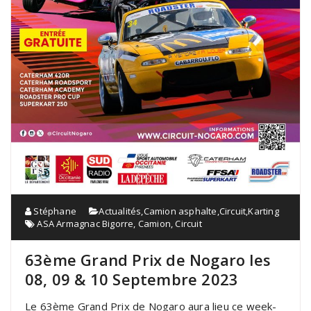
Stéphane
Actualités
,
Camion asphalte
,
Circuit
,
Karting
ASA Armagnac Bigorre
,
Camion
,
Circuit
63ème Grand Prix de Nogaro les
08, 09 & 10 Septembre 2023
Le 63ème Grand Prix de Nogaro aura lieu ce week-