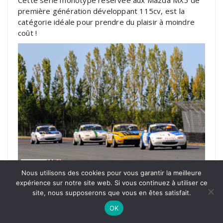
Cette série monotype réservée aux Mazda MX5 de
première génération développant 115cv, est la
catégorie idéale pour prendre du plaisir à moindre
coût !
Nous utilisons des cookies pour vous garantir la meilleure
1 Qualif, 3 Courses
expérience sur notre site web. Si vous continuez à utiliser ce
site, nous supposerons que vous en êtes satisfait.
Superkart 250
OK
Petits mais impressionnants ! Voilà comment définir