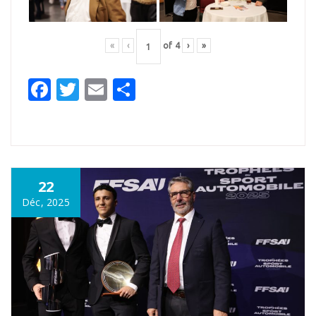
«
‹
of
4
›
»
Facebook
Twitter
Email
Partager
22
Déc, 2025