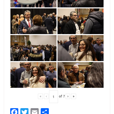
«
‹
of
7
›
»
Facebook
Twitter
Email
Partager