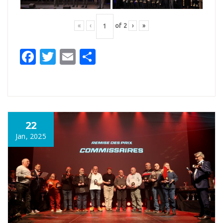
«
‹
of
2
›
»
Facebook
Twitter
Email
Partager
22
Jan, 2025