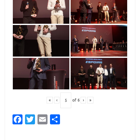
«
‹
of
6
›
»
Facebook
Twitter
Email
Partager