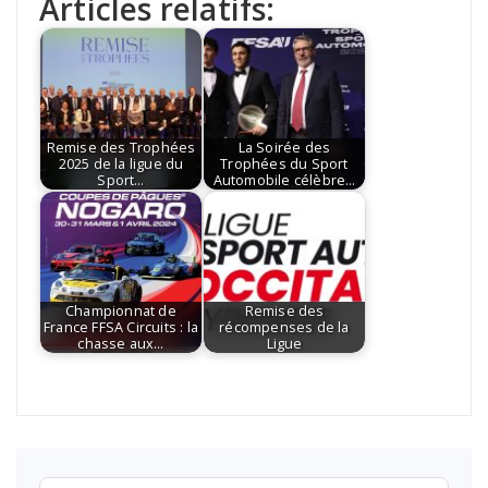
Articles relatifs:
Remise des Trophées
La Soirée des
2025 de la ligue du
Trophées du Sport
Sport…
Automobile célèbre…
Championnat de
Remise des
France FFSA Circuits : la
récompenses de la
chasse aux…
Ligue