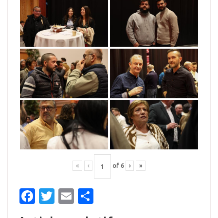
«
‹
of
6
›
»
Facebook
Twitter
Email
Partager