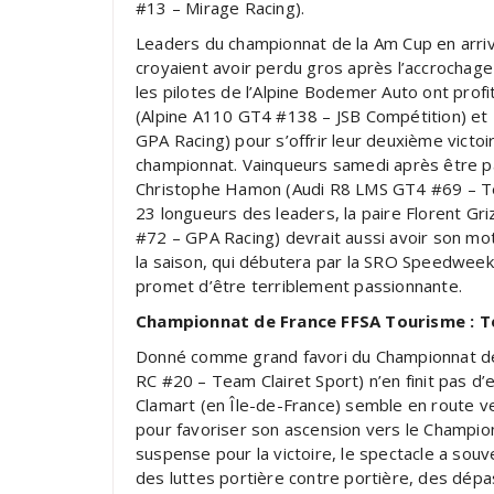
#13 – Mirage Racing).
Leaders du championnat de la Am Cup en arriv
croyaient avoir perdu gros après l’accrochage
les pilotes de l’Alpine Bodemer Auto ont prof
(Alpine A110 GT4 #138 – JSB Compétition) et
GPA Racing) pour s’offrir leur deuxième vict
championnat. Vainqueurs samedi après être par
Christophe Hamon (Audi R8 LMS GT4 #69 – Te
23 longueurs des leaders, la paire Florent G
#72 – GPA Racing) devrait aussi avoir son mot
la saison, qui débutera par la SRO Speedweek 
promet d’être terriblement passionnante.
Championnat de France FFSA Tourisme : Ted
Donné comme grand favori du Championnat de
RC #20 – Team Clairet Sport) n’en finit pas d’e
Clamart (en Île-de-France) semble en route 
pour favoriser son ascension vers le Champion
suspense pour la victoire, le spectacle a souv
des luttes portière contre portière, des dé