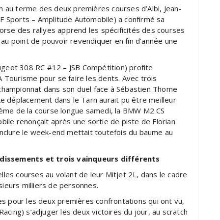
 au terme des deux premières courses d’Albi, Jean-
 Sports – Amplitude Automobile) a confirmé sa
orse des rallyes apprend les spécificités des courses
 au point de pouvoir revendiquer en fin d’année une
eugeot 308 RC #12 – JSB Compétition) profite
Tourisme pour se faire les dents. Avec trois
u championnat dans son duel face à Sébastien Thome
e déplacement dans le Tarn aurait pu être meilleur
atrième de la course longue samedi, la BMW M2 CS
ile renonçait après une sortie de piste de Florian
nclure le week-end mettait toutefois du baume au
ndissements et trois vainqueurs différents
elles courses au volant de leur Mitjet 2L, dans le cadre
sieurs milliers de personnes.
s pour les deux premières confrontations qui ont vu,
acing) s’adjuger les deux victoires du jour, au scratch