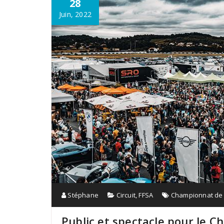
28
Juin, 2022
Stéphane
Circuit
,
FFSA
Championnat de
Public et spectacle pour le 