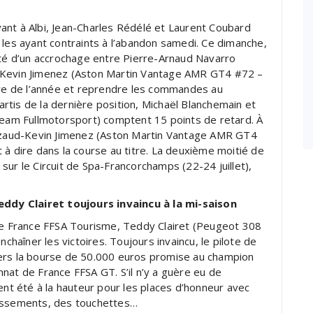
ant à Albi, Jean-Charles Rédélé et Laurent Coubard
 les ayant contraints à l’abandon samedi. Ce dimanche,
ité d’un accrochage entre Pierre-Arnaud Navarro
 Kevin Jimenez (Aston Martin Vantage AMR GT4 #72 –
oire de l’année et reprendre les commandes au
tis de la dernière position, Michaël Blanchemain et
am Fullmotorsport) comptent 15 points de retard. À
rizaud-Kevin Jimenez (Aston Martin Vantage AMR GT4
 à dire dans la course au titre. La deuxième moitié de
sur le Circuit de Spa-Francorchamps (22-24 juillet),
dy Clairet toujours invaincu à la mi-saison
 France FFSA Tourisme, Teddy Clairet (Peugeot 308
nchaîner les victoires. Toujours invaincu, le pilote de
vers la bourse de 50.000 euros promise au champion
nat de France FFSA GT. S’il n’y a guère eu de
ent été à la hauteur pour les places d’honneur avec
passements, des touchettes…