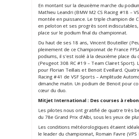
En montant sur la deuxième marche du podium
Mathieu Leandri (BMW M2 CS Racing #18 – VSF
montée en puissance. Le triple champion de C
en peloton et ses progrès sont indiscutables,
place sur le podium final du championnat.
Du haut de ses 18 ans, Vincent Bouteiller (P
pleinement de ce Championnat de France FFSA 
podiums, il s’est isolé à la deuxième place d
(Peugeot 308 RC #19 – Team Clairet Sport). L
pour Florian Teillais et Benoit Eveillard. Qu
Racing #41 de VSF Sports – Amplitude Automob
dimanche matin. Un podium de Benoit pour co
cœur du duo.
Mitjet International : Des courses à rebo
Les pilotes nous ont gratifié de quatre très b
du 78e Grand Prix d’Albi, sous les yeux de plu
Les conditions météorologiques étaient idéale
le leader du championnat, Romain Favre (VPS R