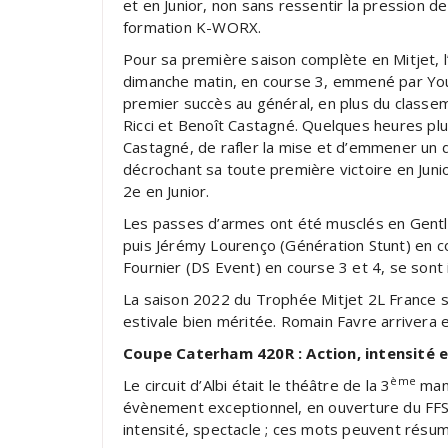
et en Junior, non sans ressentir la pression d
formation K-WORX.
Pour sa première saison complète en Mitjet, l’
dimanche matin, en course 3, emmené par Youn
premier succès au général, en plus du classem
Ricci et Benoît Castagné. Quelques heures plus
Castagné, de rafler la mise et d’emmener un d
décrochant sa toute première victoire en Juni
2e en Junior.
Les passes d’armes ont été musclés en Gent
puis Jérémy Lourenço (Génération Stunt) en cou
Fournier (DS Event) en course 3 et 4, se son
La saison 2022 du Trophée Mitjet 2L France se
estivale bien méritée. Romain Favre arrivera 
Coupe Caterham 420R : Action, intensité 
ème
Le circuit d’Albi était le théâtre de la 3
manc
évènement exceptionnel, en ouverture du FFSA 
intensité, spectacle ; ces mots peuvent résum