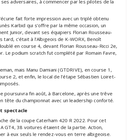
e ses adversaires, à commencer par les pilotes de la
écurie fait forte impression avec un triplé obtenu
ès Karbid qui s’offre par la même occasion, un
ent Junior, devant ses équipiers Florian Rousseau-
 tard, c’était à l’Albigeois de K-WORX, Benoît
oublé en course 4, devant Florian Rousseau-Ricci 2e,
or. Le podium scratch fut complété par Romain Favre,
leman, mais Manu Damiani (GTDRIVE), en course 1,
rse 2, et enfin, le local de l’étape Sébastien Loiret-
t imposés.
 poursuivra fin août, à Barcelone, après une trêve
en tête du championnat avec un leadership conforté.
et spectacle
he de la coupe Caterham 420 R 2022. Pour cet
GT4, 38 voitures étaient de la partie. Action,
er à eux seuls le rendez-vous en terre albigeoise.