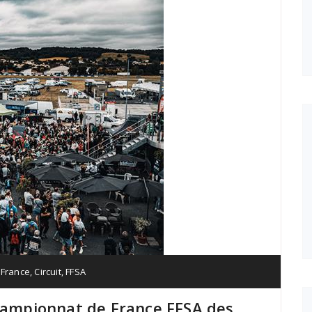
 France
,
Circuit
,
FFSA
Championnat de France FFSA des