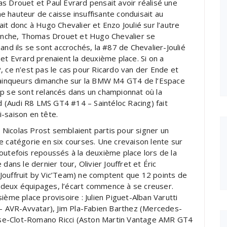
Drouet et Paul Evrard pensait avoir réalisé une
 hauteur de caisse insuffisante conduisait au
it donc à Hugo Chevalier et Enzo Joulié sur l’autre
nche, Thomas Drouet et Hugo Chevalier se
and ils se sont accrochés, la #87 de Chevalier-Joulié
et Evrard prenaient la deuxième place. Si on a
, ce n’est pas le cas pour Ricardo van der Ende et
ainqueurs dimanche sur la BMW M4 GT4 de l’Espace
up se sont relancés dans un championnat où la
(Audi R8 LMS GT4 #14 – Saintéloc Racing) fait
-saison en tête.
Nicolas Prost semblaient partis pour signer un
e catégorie en six courses. Une crevaison lente sur
outefois repoussés à la deuxième place lors de la
dans le dernier tour, Olivier Jouffret et Éric
ffruit by Vic’Team) ne comptent que 12 points de
es deux équipages, l’écart commence à se creuser.
ième place provisoire : Julien Piguet-Alban Varutti
 AVR-Avvatar), Jim Pla-Fabien Barthez (Mercedes-
se-Clot-Romano Ricci (Aston Martin Vantage AMR GT4