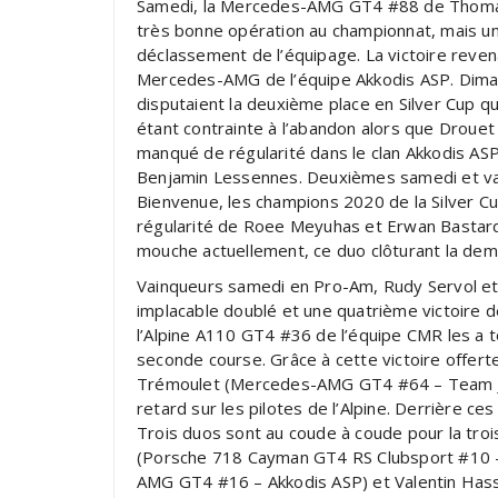
Samedi, la Mercedes-AMG GT4 #88 de Thomas 
très bonne opération au championnat, mais une
déclassement de l’équipage. La victoire revena
Mercedes-AMG de l’équipe Akkodis ASP. Dima
disputaient la deuxième place en Silver Cup qu
étant contrainte à l’abandon alors que Drouet 
manqué de régularité dans le clan Akkodis ASP
Benjamin Lessennes. Deuxièmes samedi et v
Bienvenue, les champions 2020 de la Silver C
régularité de Roee Meyuhas et Erwan Bastard 
mouche actuellement, ce duo clôturant la demi
Vainqueurs samedi en Pro-Am, Rudy Servol et 
implacable doublé et une quatrième victoire d
l’Alpine A110 GT4 #36 de l’équipe CMR les a t
seconde course. Grâce à cette victoire offerte 
Trémoulet (Mercedes-AMG GT4 #64 – Team Jou
retard sur les pilotes de l’Alpine. Derrière c
Trois duos sont au coude à coude pour la trois
(Porsche 718 Cayman GT4 RS Clubsport #10 –
AMG GT4 #16 – Akkodis ASP) et Valentin Has