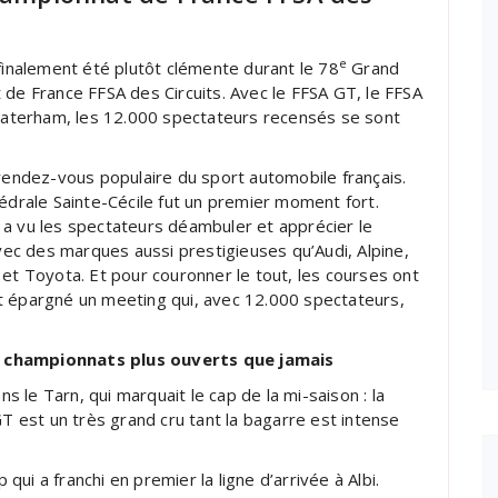
e
nalement été plutôt clémente durant le 78
Grand
 de France FFSA des Circuits. Avec le FFSA GT, le FFSA
 Caterham, les 12.000 spectateurs recensés se sont
 rendez-vous populaire du sport automobile français.
hédrale Sainte-Cécile fut un premier moment fort.
 a vu les spectateurs déambuler et apprécier le
c des marques aussi prestigieuses qu’Audi, Alpine,
 Toyota. Et pour couronner le tout, les courses ont
t épargné un meeting qui, avec 12.000 spectateurs,
s championnats plus ouverts que jamais
le Tarn, qui marquait le cap de la mi-saison : la
est un très grand cru tant la bagarre est intense
 qui a franchi en premier la ligne d’arrivée à Albi.