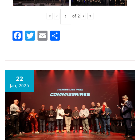
«
‹
of
2
›
»
Facebook
Twitter
Email
Partager
22
Jan, 2025