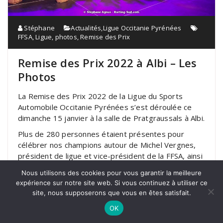
Stéphane
Actualités
,
Ligue Occitanie Pyrénées
FFSA
,
Ligue
,
photos
,
Remise des Prix
Remise des Prix 2022 à Albi – Les
Photos
La Remise des Prix 2022 de la Ligue du Sports
Automobile Occitanie Pyrénées s’est déroulée ce
dimanche 15 janvier à la salle de Pratgraussals à Albi.
Plus de 280 personnes étaient présentes pour
célébrer nos champions autour de Michel Vergnes,
président de ligue et vice-président de la FFSA, ainsi
que de l’ensemble des membres du comité. Nous
Nous utilisons des cookies pour vous garantir la meilleure
avons pu compter sur la présence de Samuel
expérience sur notre site web. Si vous continuez à utiliser ce
Tessier, trésorier de la FFSA, Pierre Gosselin
site, nous supposerons que vous en êtes satisfait.
Secrétaire Général de la FFSA, Sandrine SOLIMAN
OK
conseillère régionale représentant Carole DELGA,
David DONNEZ Conseiller départemental en charge