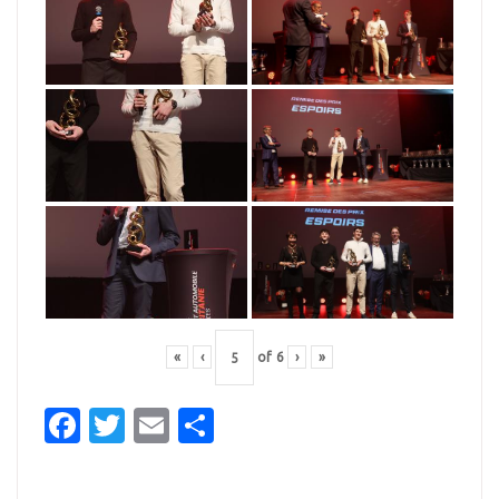
«
‹
of
6
›
»
Facebook
Twitter
Email
Partager