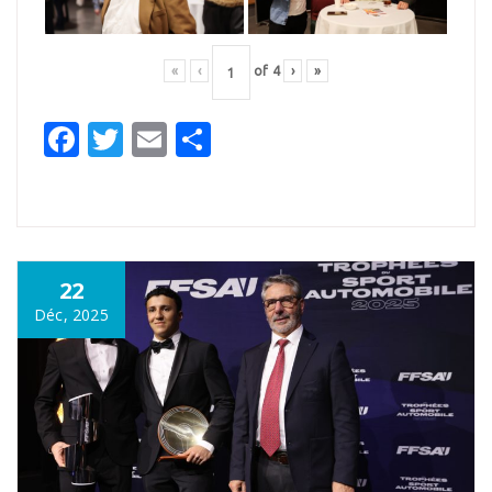
«
‹
of
4
›
»
Facebook
Twitter
Email
Partager
22
Déc, 2025