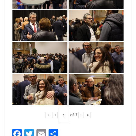
«
‹
of
7
›
»
Facebook
Twitter
Email
Partager