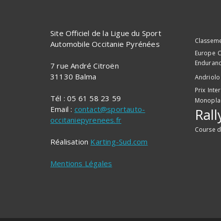
Site Officiel de la Ligue du Sport
Classem
Automobile Occitanie Pyrénées
Europe
C
Enduran
7 rue André Citroën
31130 Balma
Andriolo
Prix
Inte
Tél : 05 61 58 23 59
Monopla
Email :
contact@sportauto-
Rall
occitaniepyrenees.fr
Course d
Réalisation
Karting-Sud.com
Mentions Légales