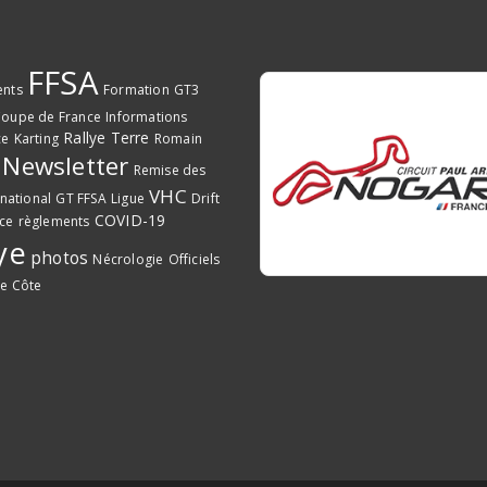
FFSA
ents
Formation
GT3
oupe de France
Informations
Rallye Terre
ce
Karting
Romain
Newsletter
Remise des
VHC
rnational
GT FFSA
Ligue
Drift
COVID-19
ce
règlements
ye
photos
Nécrologie
Officiels
e Côte