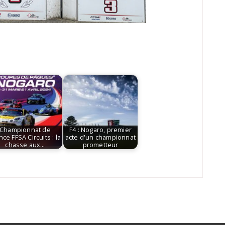
Championnat de
F4 : Nogaro, premier
nce FFSA Circuits : la
acte d'un championnat
chasse aux…
prometteur