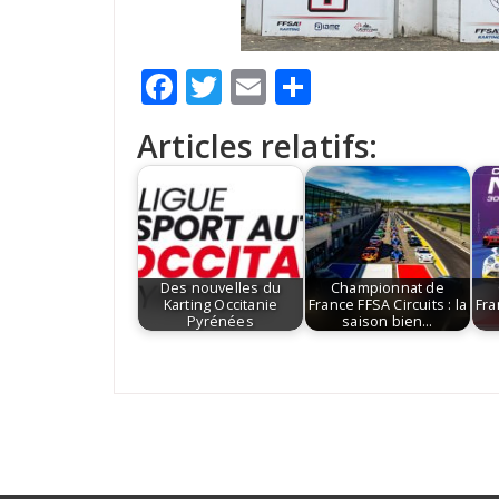
Facebook
Twitter
Email
Partager
Articles relatifs:
Des nouvelles du
Championnat de
Karting Occitanie
France FFSA Circuits : la
Fra
Pyrénées
saison bien…