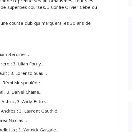
 monde reprenne ses automatismes, tout s’est
 de superbes courses. » Confie Olivier Cèbe du
r une course club qui marquera les 30 ans de
 Liam Berdinel…
rere ; 3. Lilian Forny…
ault ; 3. Lorenzo Suau…
; 3. Rémi Mespoulède…
al ; 3. Daniel Chaine…
o Astruc; 3. Andy Estre…
 Andres ; 3. Laurent Gauthié…
Vaea Nicolas…
pelletto ; 3. Yannick Gargale…