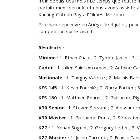
frein depuis des mois ! Le temps que tout le
parfaitement déroulé et nous avons assisté à
Karting Club du Pays d’Olmes-Mirepoix.
Prochaine épreuve en Ariège, le 4 juillet, pou
compétition sur le circuit.
Résultats :
Minime :
1. Ethan Chaix ; 2. Tyméo Janiec ; 3.
Cadet :
1. Julien Saint-Arroman ; 2. Antoine Car
Nationale :
1. Tanguy Valette ; 2. Mathis Barr
KFS 145 :
1. Kevin Fournié ; 2. Garry Fortier 
KFS 160 :
1. Matthieu Fournil ; 2. Guillaume Rig
X30 Sénior :
1. Steven Servant ; 2. Alessandr
X30 Master :
1. Guillaume Pous ; 2. Sébastien
KZ2 :
1. Yohan Soguel ; 2. Grégory Leder ; 3. 
KZ2 Master :
1. Julien Tarroux ; 2. Franck Cap