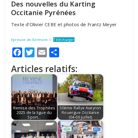
Des nouvelles du Karting
Occitanie Pyrénées
Texte d’Olivier CEBE et photos de Frantz Meyer
Epreuve-de-Belmont-1
Télécharger
Facebook
Twitter
Email
Partager
Articles relatifs:
Remise des Trophées
50ème Rallye Aveyron
2025 de la ligue du
Rouergue Occitanie
Sport…
(04-06 Juillet)