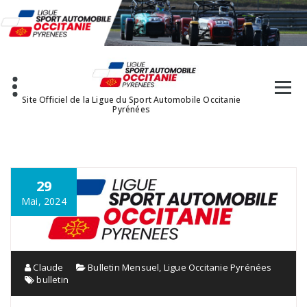
Aller
au
contenu
Site Officiel de la Ligue du Sport Automobile Occitanie
Pyrénées
29
Mai, 2024
Claude
Bulletin Mensuel
,
Ligue Occitanie Pyrénées
bulletin