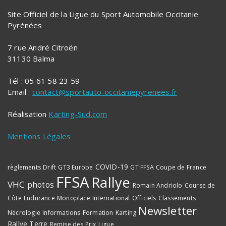
Site Officiel de la Ligue du Sport Automobile Occitanie
Pyrénées
7 rue André Citroën
31130 Balma
Tél : 05 61 58 23 59
Email :
contact@sportauto-occitaniepyrenees.fr
Réalisation
Karting-Sud.com
Mentions Légales
COVID-19
règlements
Drift
GT3 Europe
GT FFSA
Coupe de France
FFSA
Rallye
VHC
photos
Romain Andriolo
Course de
Côte
Endurance
Monoplace
International
Officiels
Classements
Newsletter
Nécrologie
Informations
Formation
Karting
Rallye Terre
Remise des Prix
Ligue