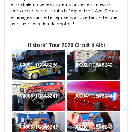
et la chaleur que les moteurs ont en enfin repris
leurs droits sur le circuit du Séquestre à Albi. Retour
en images sur cette reprise sportive tant attendue
avec une sélection de photos !
Historic' Tour 2020 Circuit d'Albi
00001-1G8A8236
00002-1G8A8240
00003-1G8A8241
00004-1G8A8244
00005-1G8A8245
00006-1G8A8246