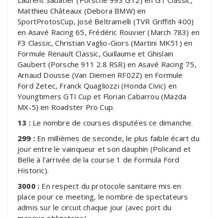
Laurent Sabatier (Porsche 993 GT2) en GT Classic,
Matthieu Châteaux (Debora BMW) en
SportProtosCup, José Beltramelli (TVR Griffith 400)
en Asavé Racing 65, Frédéric Rouvier (March 783) en
F3 Classic, Christian Vaglio-Giors (Martini MK51) en
Formule Renault Classic, Guillaume et Ghislain
Gaubert (Porsche 911 2.8 RSR) en Asavé Racing 75,
Arnaud Dousse (Van Diemen RF02Z) en Formule
Ford Zetec, Franck Quagliozzi (Honda Civic) en
Youngtimers GTI Cup et Florian Cabarrou (Mazda
MX-5) en Roadster Pro Cup.
13 :
Le nombre de courses disputées ce dimanche.
299 :
En millièmes de seconde, le plus faible écart du
jour entre le vainqueur et son dauphin (Policand et
Belle à l’arrivée de la course 1 de Formula Ford
Historic).
3000 :
En respect du protocole sanitaire mis en
place pour ce meeting, le nombre de spectateurs
admis sur le circuit chaque jour (avec port du