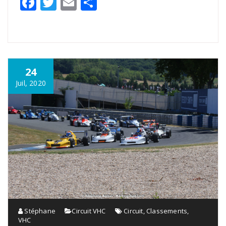
Facebook
Twitter
Email
Partager
24
Juil, 2020
Stéphane
Circuit VHC
Circuit
,
Classements
,
VHC