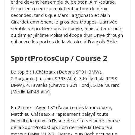
ordre devant l’ensemble du peloton. A mi-course,
l’écart entre eux se maintient autour de deux
secondes, tandis que Marc Faggionato et Alain
Girardet emmènent le gros des troupes. L’arrivée
semble se profiler sous cet angle, mais à deux tours
du damier Jérôme Policand écope d’un Drive through
qui ouvre les portes de la victoire à François Belle.
SportProtosCup / Course 2
Le top 5 : 1.Châteaux (Debora SP91 BMW),
2.Pargamin (Lucchini SP93 Alfa), 3.Kolly (Lola T298
BMW), 4.Tavarès (Chevron B21 Ford), 5.De Murard
(Merlin MP46 Alfa).
En 2 mots : Avec 18’’ d’avance dès la mi-course,
Matthieu Châteaux a rapidement balayé toute
incertitude quant à l’issue de cette seconde course
de la SportProtosCup. Loin derrière la Debora à
moteur BMW M12/7, Pierre-Loup Boch occupe un