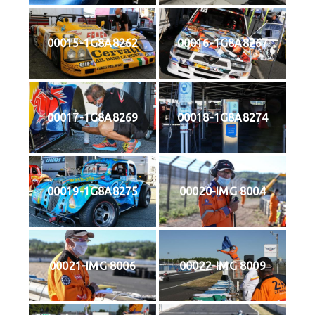
00015-1G8A8262
00016-1G8A8267
00017-1G8A8269
00018-1G8A8274
00019-1G8A8275
00020-IMG 8004
00021-IMG 8006
00022-IMG 8009