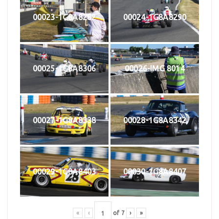
00023-1G8A8282
00024-1G8A8290
00025-1G8A8306
00026-IMG 8014
00027-1G8A8338
00028-1G8A8342
00029-1G8A8403
00030-1G8A8407
«
‹
of
7
›
»