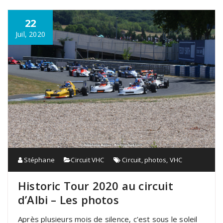
22
Juil, 2020
Stéphane
Circuit VHC
Circuit
,
photos
,
VHC
Historic Tour 2020 au circuit
d’Albi – Les photos
Après plusieurs mois de silence, c’est sous le soleil