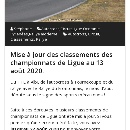
Stéphane
Autocross
,
Circuit
,
Ligue Occitanie
Pyrénées
,
Rallye moderne
Autocross
,
Circuit
,
Classements
,
Rallye
Mise à jour des classements des
championnats de Ligue au 13
août 2020.
Du TTE à Albi, de l’autocross à Tournecoupe et du
rallye avec le Rallye du Frontonnais, le mois d’août
débute sous le signe des sports mécaniques !
Suite à ces épreuves, plusieurs classements de
championnats de Ligue ont été mis à jour. Si vous
pensez qu’une erreur a été faite, vous avez
jusqu’au 22 août 2020
pour envoyer votre