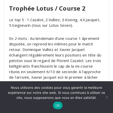
Trophée Lotus / Course 2
Le top 5 : 1.Cazalot, 2.Vulliez, 3.Koenig, 4.X.Jacquet,
5.Seigneurin (tous sur Lotus Seven).
En 2 mots : Au lendemain d’une course 1 âprement
disputée, on reprend les mêmes pour le match
retour. Dominique Vulliez et Xavier Jacquet
échangent régulièrement leurs positions en tête du
peloton sous le regard de Florent Cazalot. Les trois
belligérants franchissent le cap de la mi-course
réunis en seulement 6/10 de seconde. A l’approche
de l’arrivée, Xavier Jacquet est le premier à lâcher
prise en effectuant un tête-à-queue. De sorte que
Nous utilisons des cookies pour vous garantir la meilleure
Dominique Vulliez et Florent Cazalot se retrouvent
expérience sur notre site web. Si vous continuez à utiliser ce
seuls à se disputer la victoire, le second obtenant
site, nous supposerons que vous en êtes satisfait.
gain de cause dans le dernier tour suite à la perte de
puissance du moteur de Vulliez. A leurs côtés,
OK
Philippe Koenig grimpe sur le podium pour la