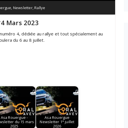
uergue
,
Newsletter
,
Rallye
°4 Mars 2023
uméro 4, dédiée au rallye et tout spécialement au
lera du 6 au 8 juillet.
Asa Rouergue -
Asa Rouergue
wsletter du 15 mars
Newsletter 1° juillet
2025
2026