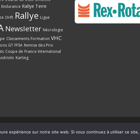
Rallye Terre
Endurance
Rallye
ce
Drift
Ligue
A
Newsletter
Nécrologie
VHC
ope
Classements
Formation
ions
GT FFSA
Remise des Prix
ts
Coupe de France
International
ndriolo
Karting
ccitanie Pyrénées
eure expérience sur notre site web. Si vous continuez à utiliser ce sit