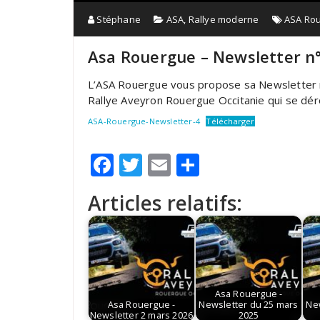
Stéphane
ASA
,
Rallye moderne
ASA Ro
Asa Rouergue – Newsletter n
L’ASA Rouergue vous propose sa Newsletter n
Rallye Aveyron Rouergue Occitanie qui se dérou
ASA-Rouergue-Newsletter-4
Télécharger
Facebook
Twitter
Email
Partager
Articles relatifs:
Asa Rouergue -
Asa Rouergue -
Newsletter du 25 mars
Ne
Newsletter 2 mars 2026
2025