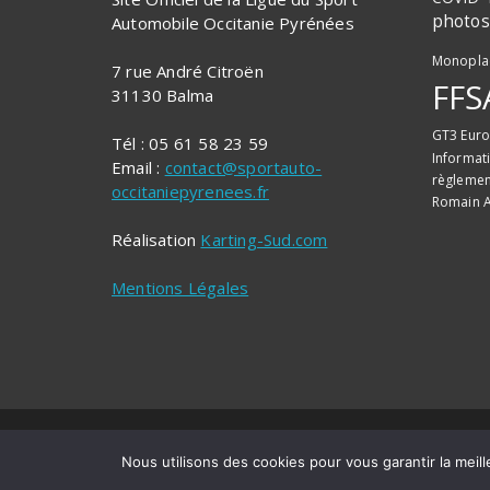
photos
Automobile Occitanie Pyrénées
Monopla
7 rue André Citroën
FFS
31130 Balma
GT3 Eur
Tél : 05 61 58 23 59
Informat
Email :
contact@sportauto-
règlemen
occitaniepyrenees.fr
Romain A
Réalisation
Karting-Sud.com
Mentions Légales
Copyright © 2026 - Ligue du Sport Automobile O
Nous utilisons des cookies pour vous garantir la meill