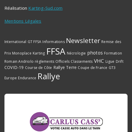
Réalisation
Karting-Sud.com
Mentions Légales
Newsletter
International
GT FFSA
Informations
Remise des
FFSA
photos
Prix
Monoplace
Karting
Nécrologie
Formation
VHC
Romain Andriolo
règlements
Officiels
Classements
Ligue
Drift
COVID-19
Rallye Terre
Course de Côte
Coupe de France
GT3
Rallye
Europe
Endurance