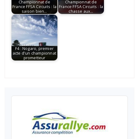
Championnat de
Championnat de
France FFSA Circuits : la
France FFSA Circuits : la
saison bien…
chasse aux…
F4 : Nogaro, premier
acte d'un championnat
prometteur