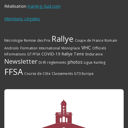
Réalisation
Karting-Sud.com
Mentions Légales
Rallye
Nécrologie
Remise des Prix
Coupe de France
Romain
VHC
Andriolo
Formation
International
Monoplace
Officiels
COVID-19
Rallye Terre
Informations
GT FFSA
Endurance
Newsletter
photos
Drift
règlements
Ligue
Karting
FFSA
Course de Côte
Classements
GT3 Europe