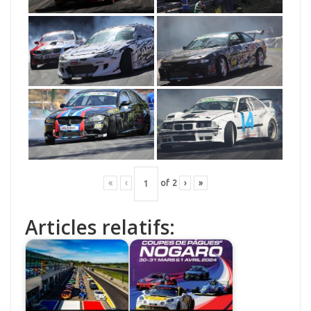
«
‹
of
2
›
»
Articles relatifs: