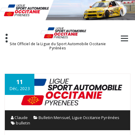
Aller
au
contenu
Site Officiel de la Ligue du Sport Automobile Occitanie
Pyrénées
11
Déc, 2023
Claude
Bulletin Mensuel
,
Ligue Occitanie Pyrénées
bulletin