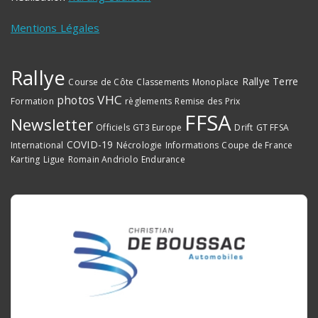
Mentions Légales
Rallye
Rallye Terre
Course de Côte
Classements
Monoplace
VHC
photos
Formation
règlements
Remise des Prix
FFSA
Newsletter
Officiels
GT3 Europe
Drift
GT FFSA
COVID-19
International
Nécrologie
Informations
Coupe de France
Karting
Ligue
Romain Andriolo
Endurance