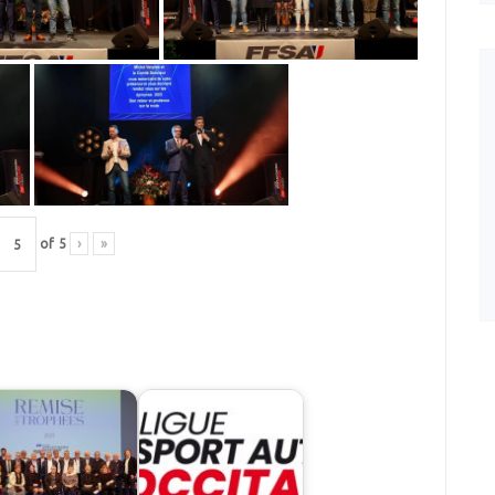
of
5
›
»