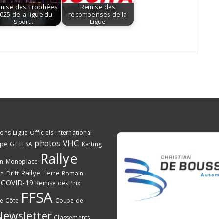
mise des Trophées
Remise des
025 de la ligue du
récompenses de la
Sport…
Ligue
ions
Ligue
Officiels
International
VHC
photos
ope
GT FFSA
Karting
Rallye
on
Monoplace
Rallye Terre
ce
Drift
Romain
COVID-19
Remise des Prix
FFSA
e Côte
Coupe de
Newsletter
Classements