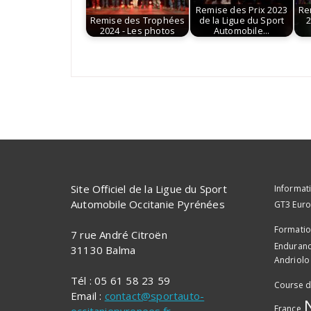
Remise des Prix 2023
Re
Remise des Trophées
de la Ligue du Sport
2
2024 - Les photos
Automobile…
Site Officiel de la Ligue du Sport
Informat
Automobile Occitanie Pyrénées
GT3 Eur
Formati
7 rue André Citroën
Enduran
31130 Balma
Andriolo
Tél : 05 61 58 23 59
Course d
Email :
contact@sportauto-
France
occitaniepyrenees.fr