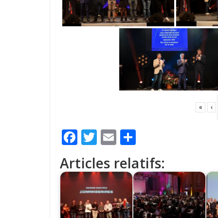
«
‹
Facebook
Twitter
Email
Partager
Articles relatifs: