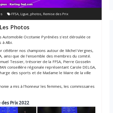
es
FFSA
,
Ligue
,
photos
,
Remise des Prix
 Les Photos
s Automobile Occitanie Pyrénées s’est déroulée ce
 à Albi.
r célébrer nos champions autour de Michel Vergnes,
SA, ainsi que de l’ensemble des membres du comité.
uel Tessier, trésorier de la FFSA, Pierre Gosselin
MAN conseillère régionale représentant Carole DELGA,
arge des sports et de Madame le Maire de la ville
onie a mis à l’honneur les femmes, les commissaires
 des Prix 2022