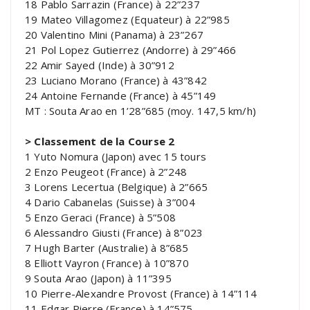
18 Pablo Sarrazin (France) à 22”237
19 Mateo Villagomez (Equateur) à 22”985
20 Valentino Mini (Panama) à 23”267
21 Pol Lopez Gutierrez (Andorre) à 29”466
22 Amir Sayed (Inde) à 30”912
23 Luciano Morano (France) à 43”842
24 Antoine Fernande (France) à 45”149
MT : Souta Arao en 1’28”685 (moy. 147,5 km/h)
> Classement de la Course 2
1 Yuto Nomura (Japon) avec 15 tours
2 Enzo Peugeot (France) à 2”248
3 Lorens Lecertua (Belgique) à 2”665
4 Dario Cabanelas (Suisse) à 3”004
5 Enzo Geraci (France) à 5”508
6 Alessandro Giusti (France) à 8”023
7 Hugh Barter (Australie) à 8”685
8 Elliott Vayron (France) à 10”870
9 Souta Arao (Japon) à 11”395
10 Pierre-Alexandre Provost (France) à 14”114
11 Edgar Pierre (France) à 14”575