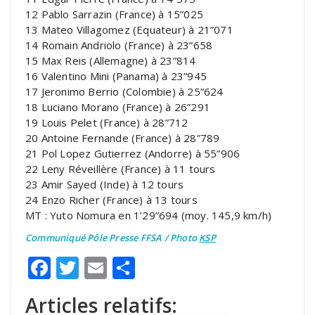
12 Pablo Sarrazin (France) à 15”025
13 Mateo Villagomez (Equateur) à 21”071
14 Romain Andriolo (France) à 23”658
15 Max Reis (Allemagne) à 23”814
16 Valentino Mini (Panama) à 23”945
17 Jeronimo Berrio (Colombie) à 25”624
18 Luciano Morano (France) à 26”291
19 Louis Pelet (France) à 28”712
20 Antoine Fernande (France) à 28”789
21 Pol Lopez Gutierrez (Andorre) à 55”906
22 Leny Réveillère (France) à 11 tours
23 Amir Sayed (Inde) à 12 tours
24 Enzo Richer (France) à 13 tours
MT : Yuto Nomura en 1’29”694 (moy. 145,9 km/h)
Communiqué Pôle Presse FFSA / Photo
KSP
Facebook
Twitter
Email
Partager
Articles relatifs: