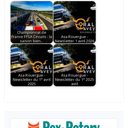
Championnat de
France FFSA Circuits : la
Asa Rouergue -
saison bien…
Newsletter 1 avril 2026
Asa Rouergue -
Asa Rouergue -
Newsletter du 1° avril
Newsletter du 1° 2025
2025
avril