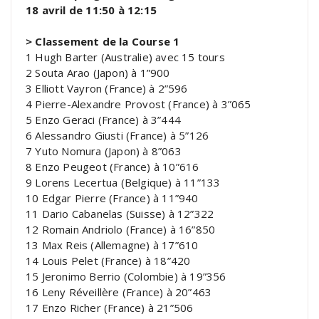
18 avril de 11:50 à 12:15
> Classement de la Course 1
1 Hugh Barter (Australie) avec 15 tours
2 Souta Arao (Japon) à 1”900
3 Elliott Vayron (France) à 2”596
4 Pierre-Alexandre Provost (France) à 3”065
5 Enzo Geraci (France) à 3”444
6 Alessandro Giusti (France) à 5”126
7 Yuto Nomura (Japon) à 8”063
8 Enzo Peugeot (France) à 10”616
9 Lorens Lecertua (Belgique) à 11”133
10 Edgar Pierre (France) à 11”940
11 Dario Cabanelas (Suisse) à 12”322
12 Romain Andriolo (France) à 16”850
13 Max Reis (Allemagne) à 17”610
14 Louis Pelet (France) à 18”420
15 Jeronimo Berrio (Colombie) à 19”356
16 Leny Réveillère (France) à 20”463
17 Enzo Richer (France) à 21”506