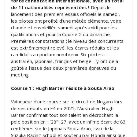
forte connotation internationale, avec un total
de 11 nationalités représentées !
Depuis le
lancement des premiers essais officiels le samedi,
les pilotes ont profité d’une météo clémente, voire
chaude et ensoleillée samedi après-midi pour les
qualifications et pour la Course 2 du dimanche.
Premières constatations : le niveau des concurrents
est extrêmement relevé, les écarts réduits et les
candidats au podium nombreux. Six pilotes –
australien, japonais, français et belge – y ont déjà
goûté à l’issue des deux premières épreuves du
meeting.
Course 1 : Hugh Barter résiste à Souta Arao
Vainqueur d’une course sur le circuit de Nogaro lors
de ses débuts en F4 en 2021, l’Australien Hugh
Barter confirmait tout son talent en décrochant la
pole position en 1’28”127, avec un infime écart de 83
centièmes sur le Japonais Souta Arao, issu de la
Suzuka Racing School et soutenu par Honda ainsi que