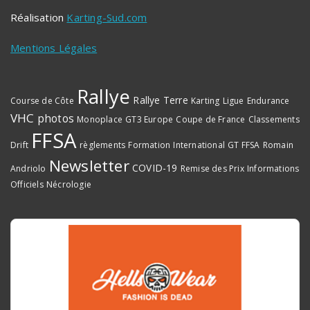
Réalisation
Karting-Sud.com
Mentions Légales
Rallye
Rallye Terre
Course de Côte
Karting
Ligue
Endurance
VHC
photos
Monoplace
GT3 Europe
Coupe de France
Classements
FFSA
Drift
règlements
Formation
International
GT FFSA
Romain
Newsletter
COVID-19
Andriolo
Remise des Prix
Informations
Officiels
Nécrologie