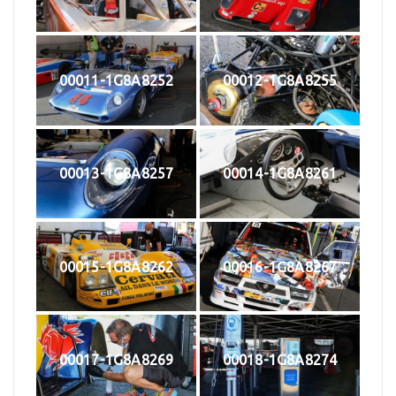
00011-1G8A8252
00012-1G8A8255
00013-1G8A8257
00014-1G8A8261
00015-1G8A8262
00016-1G8A8267
00017-1G8A8269
00018-1G8A8274