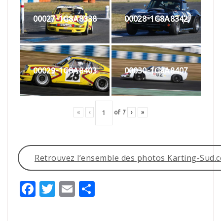
00027-1G8A8338
00028-1G8A8342
00029-1G8A8403
00030-1G8A8407
«
‹
of
7
›
»
Retrouvez l’ensemble des photos Karting-Sud.
Facebook
Twitter
Email
Partager