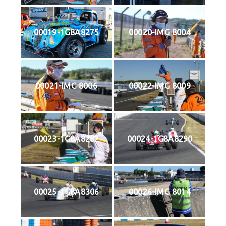
00019-1G8A8275
00020-IMG 8004
00021-IMG 8006
00022-IMG 8009
00023-1G8A8282
00024-1G8A8290
00025-1G8A8306
00026-IMG 8014