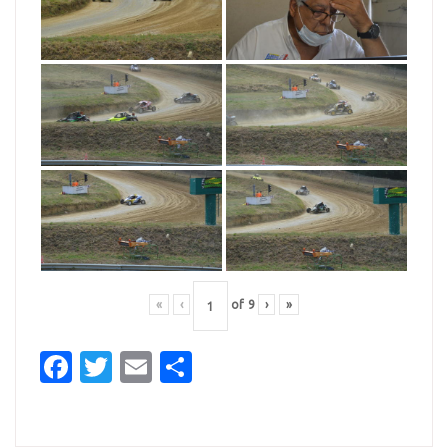
«
‹
of
9
›
»
Facebook
Twitter
Email
Partager