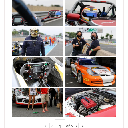
«
‹
of
5
›
»