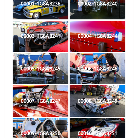
00001-1G8A8236
00002-1G8A8240
00003-1G8A8241
00004-1G8A8244
00005-1G8A8245
00006-1G8A8246
00007-1G8A8247
00008-1G8A8249
00009-1G8A8250
00010-1G8A8251