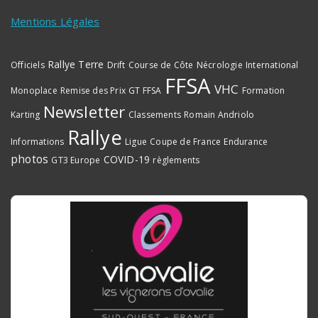
Mentions Légales
Rallye Terre
Officiels
Drift
Course de Côte
Nécrologie
International
FFSA
VHC
Monoplace
Remise des Prix
GT FFSA
Formation
Newsletter
Karting
Classements
Romain Andriolo
Rallye
Informations
Ligue
Coupe de France
Endurance
photos
COVID-19
GT3 Europe
règlements