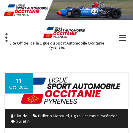
Aller
au
contenu
Site Officiel de la Ligue du Sport Automobile Occitanie
Pyrénées
11
Oct, 2023
Claude
Bulletin Mensuel
,
Ligue Occitanie Pyrénées
bulletin