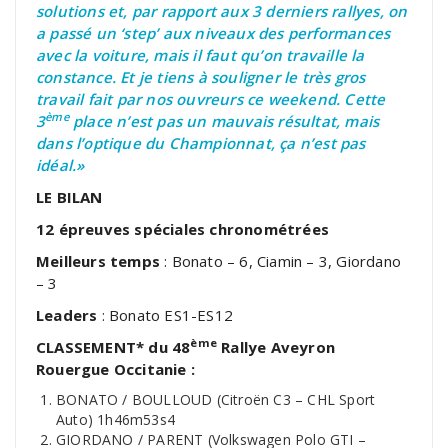
solutions et, par rapport aux 3 derniers rallyes, on
a passé un ‘step’ aux niveaux des performances
avec la voiture, mais il faut qu’on travaille la
constance. Et je tiens à souligner le très gros
travail fait par nos ouvreurs ce weekend. Cette
ème
3
place n’est pas un mauvais résultat, mais
dans l’optique du Championnat, ça n’est pas
idéal.»
LE BILAN
12 épreuves spéciales chronométrées
Meilleurs temps
: Bonato – 6, Ciamin – 3, Giordano
– 3
Leaders
: Bonato ES1-ES12
ème
CLASSEMENT* du 48
Rallye Aveyron
Rouergue Occitanie :
BONATO / BOULLOUD (Citroën C3 – CHL Sport
Auto) 1h46m53s4
GIORDANO / PARENT (Volkswagen Polo GTI –