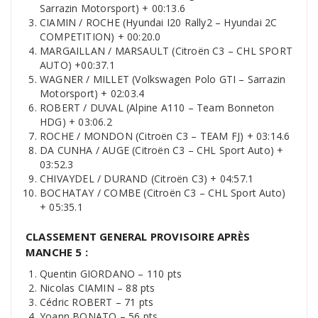
Sarrazin Motorsport) + 00:13.6
CIAMIN / ROCHE (Hyundai I20 Rally2 – Hyundai 2C
COMPETITION) + 00:20.0
MARGAILLAN / MARSAULT (Citroën C3 – CHL SPORT
AUTO) +00:37.1
WAGNER / MILLET (Volkswagen Polo GTI – Sarrazin
Motorsport) + 02:03.4
ROBERT / DUVAL (Alpine A110 – Team Bonneton
HDG) + 03:06.2
ROCHE / MONDON (Citroën C3 – TEAM FJ) + 03:14.6
DA CUNHA / AUGE (Citroën C3 – CHL Sport Auto) +
03:52.3
CHIVAYDEL / DURAND (Citroën C3) + 04:57.1
BOCHATAY / COMBE (Citroën C3 – CHL Sport Auto)
+ 05:35.1
CLASSEMENT GENERAL PROVISOIRE APRÈS
MANCHE 5 :
Quentin GIORDANO – 110 pts
Nicolas CIAMIN – 88 pts
Cédric ROBERT – 71 pts
Yoann BONATO – 56 pts