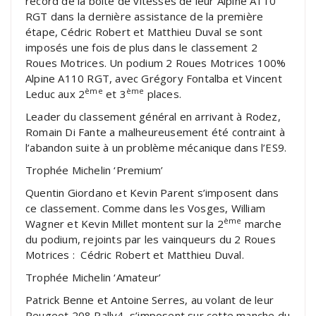
record de la boite de vitesses de leur Alpine A110
RGT dans la dernière assistance de la première
étape, Cédric Robert et Matthieu Duval se sont
imposés une fois de plus dans le classement 2
Roues Motrices. Un podium 2 Roues Motrices 100%
Alpine A110 RGT, avec Grégory Fontalba et Vincent
ème
ème
Leduc aux 2
et 3
places.
Leader du classement général en arrivant à Rodez,
Romain Di Fante a malheureusement été contraint à
l’abandon suite à un problème mécanique dans l’ES9.
Trophée Michelin ‘Premium’
Quentin Giordano et Kevin Parent s’imposent dans
ce classement. Comme dans les Vosges, William
ème
Wagner et Kevin Millet montent sur la 2
marche
du podium, rejoints par les vainqueurs du 2 Roues
Motrices : Cédric Robert et Matthieu Duval.
Trophée Michelin ‘Amateur’
Patrick Benne et Antoine Serres, au volant de leur
Peugeot 208 Rally4, s’imposent sur cette manche du