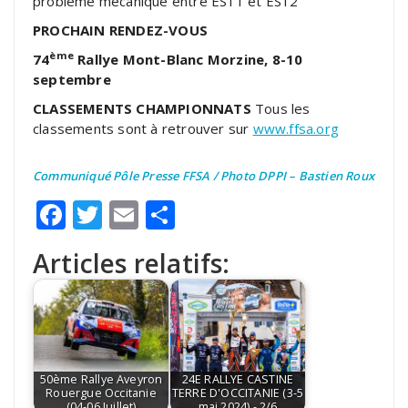
problème mécanique entre ES11 et ES12
PROCHAIN RENDEZ-VOUS
ème
74
Rallye Mont-Blanc Morzine, 8-10
septembre
CLASSEMENTS CHAMPIONNATS
Tous les
classements sont à retrouver sur
www.ffsa.org
Communiqué Pôle Presse FFSA / Photo DPPI – Bastien Roux
Facebook
Twitter
Email
Partager
Articles relatifs:
50ème Rallye Aveyron
24E RALLYE CASTINE
Rouergue Occitanie
TERRE D'OCCITANIE (3-5
(04-06 Juillet)
mai 2024) - 2/6