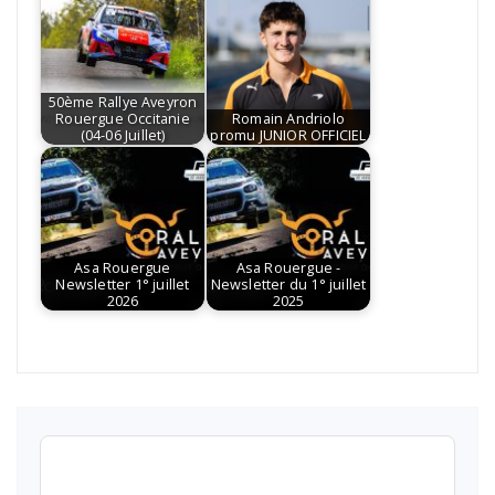
50ème Rallye Aveyron
Rouergue Occitanie
Romain Andriolo
(04-06 Juillet)
promu JUNIOR OFFICIEL
Asa Rouergue
Asa Rouergue -
Newsletter 1° juillet
Newsletter du 1° juillet
2026
2025