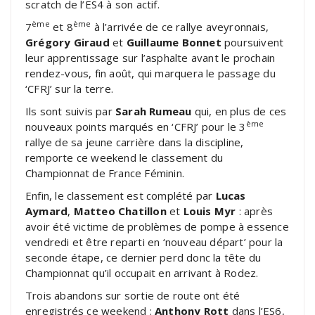
scratch de l’ES4 à son actif.
ème
ème
7
et 8
à l’arrivée de ce rallye aveyronnais,
Grégory Giraud
et
Guillaume Bonnet
poursuivent
leur apprentissage sur l’asphalte avant le prochain
rendez-vous, fin août, qui marquera le passage du
‘CFRJ’ sur la terre.
Ils sont suivis par
Sarah Rumeau
qui, en plus de ces
ème
nouveaux points marqués en ‘CFRJ’ pour le 3
rallye de sa jeune carrière dans la discipline,
remporte ce weekend le classement du
Championnat de France Féminin.
Enfin, le classement est complété par
Lucas
Aymard
,
Matteo Chatillon
et
Louis Myr
: après
avoir été victime de problèmes de pompe à essence
vendredi et être reparti en ‘nouveau départ’ pour la
seconde étape, ce dernier perd donc la tête du
Championnat qu’il occupait en arrivant à Rodez.
Trois abandons sur sortie de route ont été
enregistrés ce weekend :
Anthony Rott
dans l’ES6,