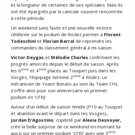
et la longueur de certaines de ses spéciales. Mais ils
ont été épargnés par la canicule souvent rencontrée
à cette période.
Un weekend sans faute et une nouvelle victoire
célébrée sur le podium de Rodez permet à
Florent
Todeschini
et
Florian Barral
de reprendre les
commandes du classement général à mi-saison.
Victor Deygas
et
Mélodie Charles
confirment les
progrès amorcés depuis le début de saison. Après
ème
ème
les 6
et 4
places au Touquet puis dans les
ème
Vosges, l’équipage termine 2
à Rodez. Le
mécanicien de Yoann Bonato au sein du Team CHL
s’offre ainsi pour son anniversaire un premier
podium en ‘CFRJ’.
Auteur d’un début de saison timide (P10 au Touquet
et abandon avant le départ dans les Vosges),
Jordan D’Agostino
, copiloté par
Alexia Desnoyer,
crée la belle surprise de ce weekend en montant lui
ème
aussi sur un premier podium ‘CFRJ’ avec une 3