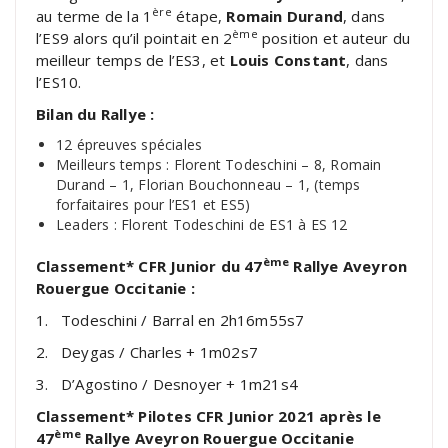
ère
au terme de la 1
étape,
Romain Durand
, dans
ème
l’ES9 alors qu’il pointait en 2
position et auteur du
meilleur temps de l’ES3, et
Louis Constant
, dans
l’ES10.
Bilan du Rallye :
12 épreuves spéciales
Meilleurs temps : Florent Todeschini – 8, Romain
Durand – 1, Florian Bouchonneau – 1, (temps
forfaitaires pour l’ES1 et ES5)
Leaders : Florent Todeschini de ES1 à ES 12
ème
Classement* CFR Junior du 47
Rallye Aveyron
Rouergue Occitanie
:
1. Todeschini / Barral en 2h16m55s7
2. Deygas / Charles + 1m02s7
3. D’Agostino / Desnoyer + 1m21s4
Classement* Pilotes CFR Junior 2021 après le
ème
47
Rallye Aveyron Rouergue Occitanie