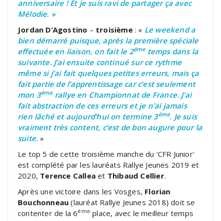
anniversaire ! Et je suis ravi de partager ça avec
Mélodie. »
Jordan D’Agostino
–
troisième
: «
Le weekend a
bien démarré puisque, après la première spéciale
ème
effectuée en liaison, on fait le 2
temps dans la
suivante. J’ai ensuite continué sur ce rythme
même si j’ai fait quelques petites erreurs, mais ça
fait partie de l’apprentissage car c’est seulement
ème
mon 3
rallye en Championnat de France. J’ai
fait abstraction de ces erreurs et je n’ai jamais
ème
rien lâché et aujourd’hui on termine 3
. Je suis
vraiment très content, c’est de bon augure pour la
suite.
»
Le top 5 de cette troisième manche du ‘CFR Junior’
est complété par les lauréats Rallye Jeunes 2019 et
2020,
Terence Callea
et
Thibaud Cellier
.
Après une victoire dans les Vosges,
Florian
Bouchonneau
(lauréat Rallye Jeunes 2018) doit se
ème
contenter de la 6
place, avec le meilleur temps