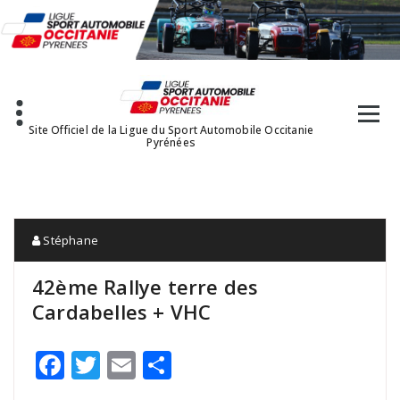
Aller
au
contenu
Site Officiel de la Ligue du Sport Automobile Occitanie
Pyrénées
Stéphane
42ème Rallye terre des
Cardabelles + VHC
Facebook
Twitter
Email
Partager