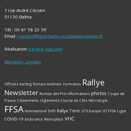
7 rue André Citroën
31130 Balma
Tél : 05 61 58 23 59
Email :
contact@sportauto-occitaniepyrenees.fr
Réalisation
Karting-Sud.com
Mentions Légales
Rallye
Officiels
Karting
Romain Andriolo
Formation
Newsletter
photos
Remise des Prix
Informations
Coupe de
France
Classements
règlements
Course de Côte
Nécrologie
FFSA
Rallye Terre
International
Drift
GT3 Europe
GT FFSA
Ligue
VHC
COVID-19
Endurance
Monoplace