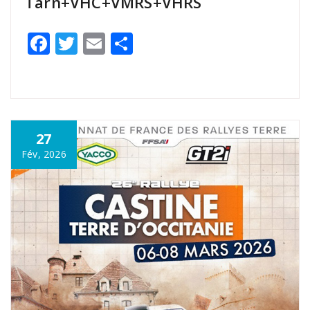
Tarn+VHC+VMRS+VHRS
Facebook
Twitter
Email
Partager
27
Fév, 2026