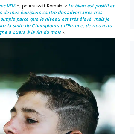
vec VDK
», poursuivait Romain. «
Le bilan est positif et
tés de mes équipiers contre des adversaires très
 simple parce que le niveau est très élevé, mais je
our la suite du Championnat d’Europe, de nouveau
gne à Zuera à la fin du mois
».