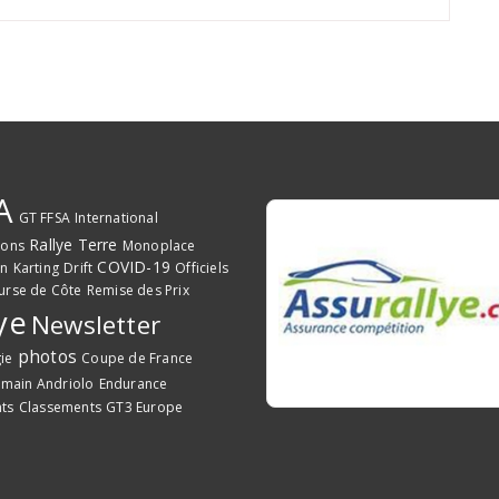
A
GT FFSA
International
Rallye Terre
ions
Monoplace
COVID-19
on
Karting
Drift
Officiels
urse de Côte
Remise des Prix
ye
Newsletter
photos
ie
Coupe de France
main Andriolo
Endurance
ts
Classements
GT3 Europe