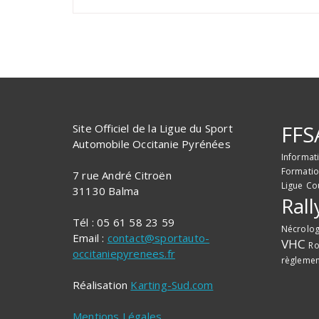
FFS
Site Officiel de la Ligue du Sport
Automobile Occitanie Pyrénées
Informat
Formati
7 rue André Citroën
Ligue
Co
31130 Balma
Rall
Tél : 05 61 58 23 59
Nécrolog
Email :
contact@sportauto-
VHC
Ro
occitaniepyrenees.fr
règlemen
Réalisation
Karting-Sud.com
Mentions Légales