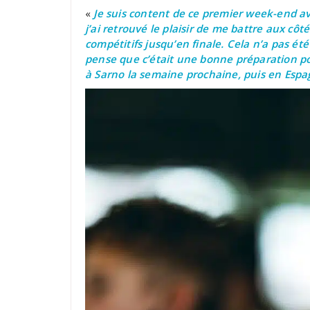
«
Je suis content de ce premier week-end a
j’ai retrouvé le plaisir de me battre aux cô
compétitifs jusqu’en finale. Cela n’a pas été
pense que c’était une bonne préparation p
à Sarno la semaine prochaine, puis en Espa