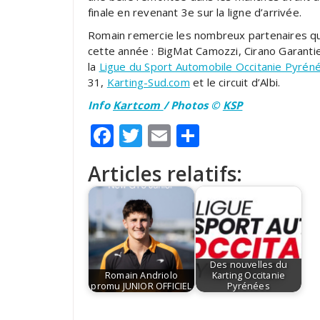
finale en revenant 3e sur la ligne d’arrivée.
Romain remercie les nombreux partenaires qu
cette année : BigMat Camozzi, Cirano Garantie
la
Ligue du Sport Automobile Occitanie Pyrén
31,
Karting-Sud.com
et le circuit d’Albi.
Info
Kartcom
/ Photos ©
KSP
Facebook
Twitter
Email
Partager
Articles relatifs:
Des nouvelles du
Romain Andriolo
Karting Occitanie
promu JUNIOR OFFICIEL
Pyrénées