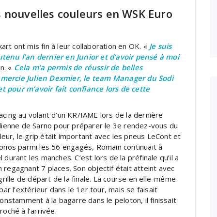
 nouvelles couleurs en WSK Euro
rt ont mis fin à leur collaboration en OK. «
Je suis
utenu l’an dernier en Junior et d’avoir pensé à moi
in. «
Cela m’a permis de réussir de belles
emercie Julien Dexmier, le team Manager du Sodi
 pour m’avoir fait confiance lors de cette
acing au volant d’un KR/IAME lors de la dernière
alienne de Sarno pour préparer le 3e rendez-vous du
ur, le grip était important avec les pneus LeCont et
ronos parmi les 56 engagés, Romain continuait à
durant les manches. C’est lors de la préfinale qu’il a
 regagnant 7 places. Son objectif était atteint avec
grille de départ de la finale. La course en elle-même
par l’extérieur dans le 1er tour, mais se faisait
onstamment à la bagarre dans le peloton, il finissait
oché à l’arrivée.