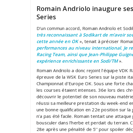
Romain Andriolo inaugure ses
Series
D’un commun accord, Romain Andriolo et Sodika
très reconnaissant à Sodikart de m’avoir so
cette année en OK
», tenait à préciser Roma
performances au niveau international. Je r
Racing Team, ainsi que Jean-Philippe Guignet
expérience enrichissante en Sodi/TM
».
Romain Andriolo a donc rejoint l’équipe VDK R
épreuve de la WSK Euro Series sur la piste it
Championnat d’Europe OK. Sous une forte chale
les courses étaient intenses. 36e lors des ch
découvrir le potentiel de son nouveau matériel 
réussi sa meilleure prestation du week-end en
une bonne qualification en 22e position sur la 
n’a pas été facile. Romain tentait une attaque 
bousculer dans l’herbe et perdait du terrain. C
28e après une pénalité de 5’’ pour spoiler décr