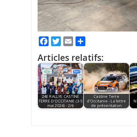
Facebook
Twitter
Email
Partager
Articles relatifs:
24E RALLYE CASTINE
Castine Terre
TERRE D'OCCITANIE (3-5
d'Occitanie - La lettre
N
mai 2024) - 2/6
de présentation