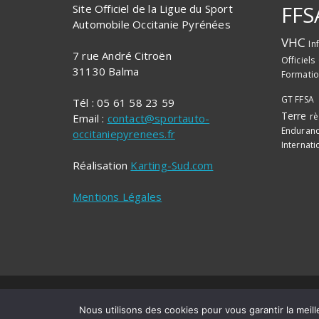
FFS
Site Officiel de la Ligue du Sport
Automobile Occitanie Pyrénées
VHC
In
7 rue André Citroën
Officiels
31130 Balma
Formati
GT FFSA
Tél : 05 61 58 23 59
Terre
rè
Email :
contact@sportauto-
Enduran
occitaniepyrenees.fr
Internati
Réalisation
Karting-Sud.com
Mentions Légales
Copyright © 2026 - Ligue du Sport Automobile O
Nous utilisons des cookies pour vous garantir la meill