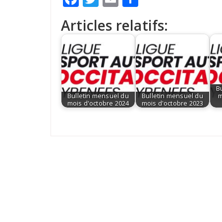
Articles relatifs:
B
Bulletin mensuel du
Bulletin mensuel du
m
mois d'octobre 2024
mois d'octobre 2023