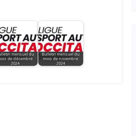
ulletin mensuel du
Bulletin mensuel du
ois de décembre
mois de novembre
2024
2024