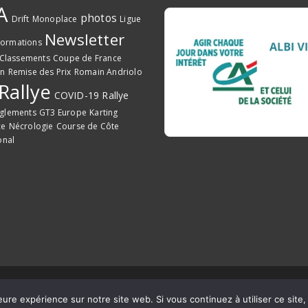
A
photos
Drift
Monoplace
Ligue
Newsletter
formations
Classements
Coupe de France
on
Remise des Prix
Romain Andriolo
Rallye
COVID-19
Rallye
glements
GT3 Europe
Karting
ce
Nécrologie
Course de Côte
onal
ccitanie Pyrénées
eure expérience sur notre site web. Si vous continuez à utiliser ce sit