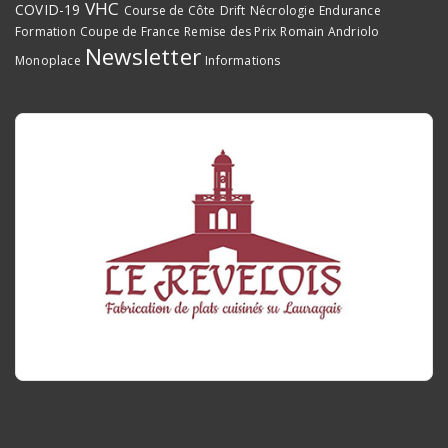
VHC
COVID-19
Course de Côte
Drift
Nécrologie
Endurance
Formation
Coupe de France
Remise des Prix
Romain Andriolo
Newsletter
Monoplace
Informations