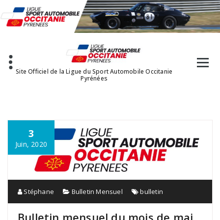
Aller
au
contenu
Site Officiel de la Ligue du Sport Automobile Occitanie
Pyrénées
3
Juin, 2020
Stéphane
Bulletin Mensuel
bulletin
Bulletin mensuel du mois de mai