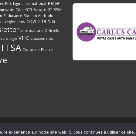
Rallye
es Prix
Ligue
International
urse de Côte
GT3 Europe
GT FFSA
on
Endurance
Romain Andriolo
COVID-19
ce
règlements
Drift
letter
Informations
Officiels
VHC
écrologie
Classements
FFSA
Coupe de France
ye
ccitanie Pyrénées
eure expérience sur notre site web. Si vous continuez à utiliser ce sit