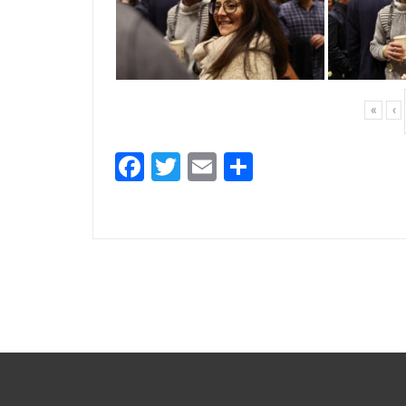
«
‹
Facebook
Twitter
Email
Partager