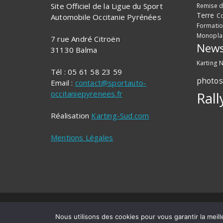
Site Officiel de la Ligue du Sport
Remise d
Terre
Co
Automobile Occitanie Pyrénées
Formati
Monopla
7 rue André Citroën
News
31130 Balma
Karting
N
Tél : 05 61 58 23 59
photos
Email :
contact@sportauto-
occitaniepyrenees.fr
Rall
Réalisation
Karting-Sud.com
Mentions Légales
Copyright © 2026 - Ligue du Sport Automobile O
Nous utilisons des cookies pour vous garantir la meill