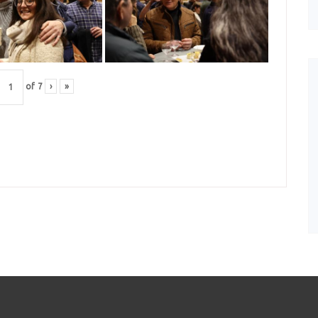
of
7
›
»