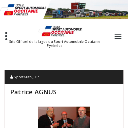
Aller
au
contenu
Site Officiel de la Ligue du Sport Automobile Occitanie
Pyrénées
SportAuto_OP
Patrice AGNUS