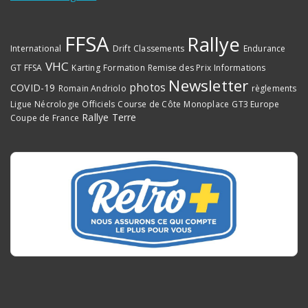
FFSA
Rallye
International
Drift
Classements
Endurance
VHC
GT FFSA
Karting
Formation
Remise des Prix
Informations
Newsletter
photos
COVID-19
Romain Andriolo
règlements
Ligue
Nécrologie
Officiels
Course de Côte
Monoplace
GT3 Europe
Rallye Terre
Coupe de France