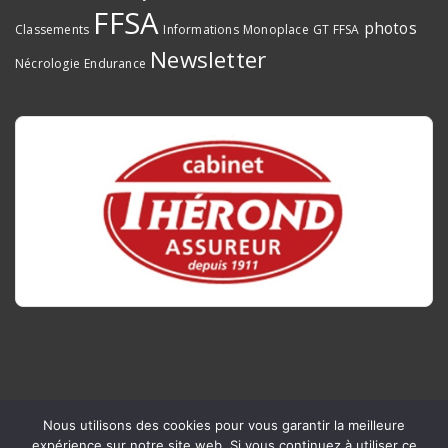
FFSA
photos
Classements
Informations
Monoplace
GT FFSA
Newsletter
Nécrologie
Endurance
Nous utilisons des cookies pour vous garantir la meilleure
Copyright © 2026 - Ligue du Sport Automobile Occitanie
expérience sur notre site web. Si vous continuez à utiliser ce