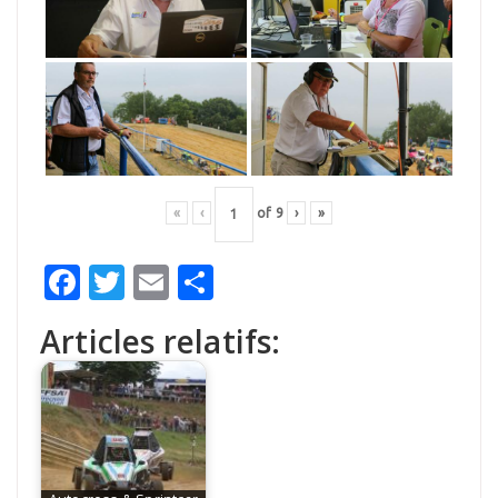
«
‹
of
9
›
»
Facebook
Twitter
Email
Partager
Articles relatifs: