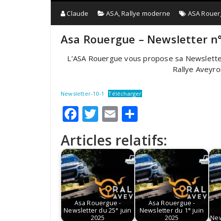
Claude
ASA
,
Rallye moderne
ASA Rouer
Asa Rouergue – Newsletter n°
L’ASA Rouergue vous propose sa Newsletter
Rallye Aveyron
Newsletter-10-1
Télécharger
Facebook
Twitter
Email
Partager
Articles relatifs:
Asa Rouergue -
Asa Rouergue -
Newsletter du 25° juin
Newsletter du 1° juin
2025
2025
New