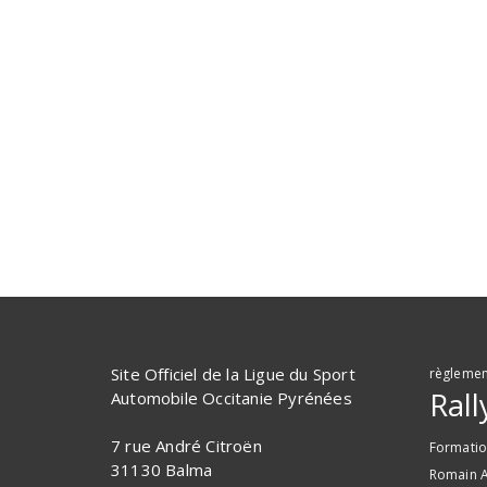
Site Officiel de la Ligue du Sport
règlemen
Rall
Automobile Occitanie Pyrénées
7 rue André Citroën
Formati
31130 Balma
Romain A