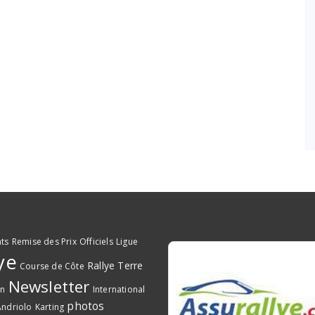
ts
Remise des Prix
Officiels
Ligue
ye
Rallye Terre
Course de Côte
Newsletter
on
International
photos
ndriolo
Karting