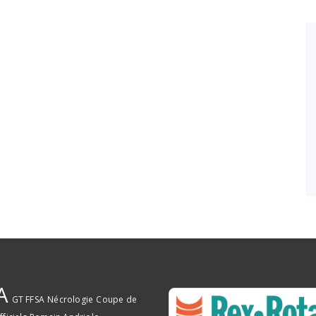
A
GT FFSA
Nécrologie
Coupe de