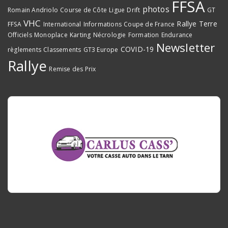
FFSA
photos
Romain Andriolo
Course de Côte
Ligue
Drift
GT
VHC
Rallye Terre
FFSA
International
Informations
Coupe de France
Officiels
Monoplace
Karting
Nécrologie
Formation
Endurance
Newsletter
COVID-19
règlements
Classements
GT3 Europe
Rallye
Remise des Prix