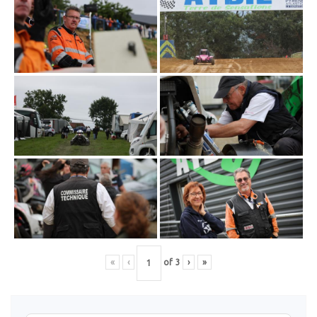
«
‹
of
3
›
»