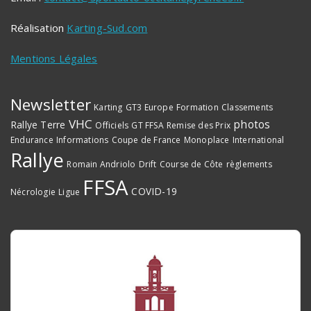
Réalisation
Karting-Sud.com
Mentions Légales
Newsletter
Karting
GT3 Europe
Formation
Classements
VHC
photos
Rallye Terre
Officiels
GT FFSA
Remise des Prix
Endurance
Informations
Coupe de France
Monoplace
International
Rallye
Romain Andriolo
Drift
Course de Côte
règlements
FFSA
COVID-19
Nécrologie
Ligue