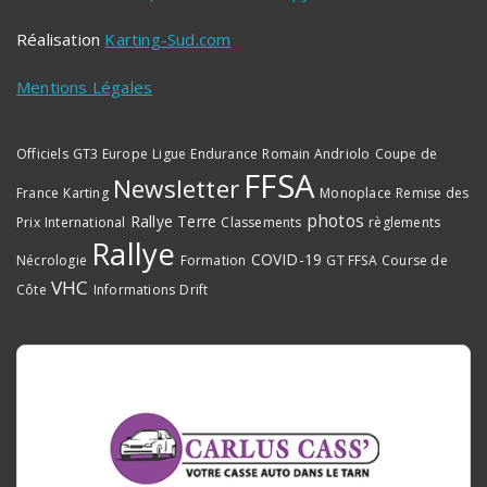
Réalisation
Karting-Sud.com
Mentions Légales
Officiels
GT3 Europe
Ligue
Endurance
Romain Andriolo
Coupe de
FFSA
Newsletter
France
Karting
Monoplace
Remise des
photos
Rallye Terre
Prix
International
Classements
règlements
Rallye
COVID-19
Nécrologie
Formation
GT FFSA
Course de
VHC
Côte
Informations
Drift