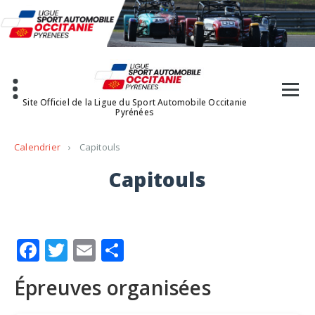
Aller
au
contenu
Site Officiel de la Ligue du Sport Automobile Occitanie
Pyrénées
Calendrier
›
Capitouls
Capitouls
Facebook
Twitter
Email
Partager
Épreuves organisées