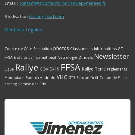
Email :
contact@sportauto-occitaniepyrenees.fr
Réalisation
Karting-Sud.com
Mentions Légales
photos
Course de Côte
Formation
Classements
Informations
GT
Newsletter
FFSA
Endurance
International
Nécrologie
Officiels
FFSA
Rallye
COVID-19
Rallye Terre
Ligue
règlements
VHC
Monoplace
Romain Andriolo
GT3 Europe
Drift
Coupe de France
Karting
Remise des Prix