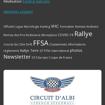
Réalisation
Karting-Sud.com
Mentions Légales
VHC
Officiels
Ligue
Nécrologie
Karting
Formation
Romain Andriolo
Rallye
COVID-19
Remise des Prix
Endurance
Monoplace
FFSA
Course de Côte
Drift
Classements
Informations
photos
Rallye Terre
règlements
GT FFSA
International
Newsletter
GT3 Europe
Coupe de France