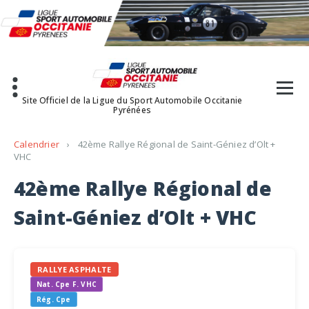
Aller
au
contenu
Site Officiel de la Ligue du Sport Automobile Occitanie
Pyrénées
Calendrier
›
42ème Rallye Régional de Saint-Géniez d’Olt +
VHC
42ème Rallye Régional de
Saint-Géniez d’Olt + VHC
RALLYE ASPHALTE
Nat. Cpe F. VHC
Rég. Cpe