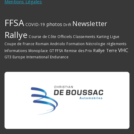
Mentions Légales
FFSA
Newsletter
photos
COVID-19
Drift
Rallye
Course de Côte
Officiels
Classements
Karting
Ligue
Coupe de France
Romain Andriolo
Formation
Nécrologie
règlements
VHC
Rallye Terre
Informations
Monoplace
GT FFSA
Remise des Prix
GT3 Europe
International
Endurance