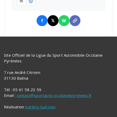
✉
f
𝕏
W
Site Officiel de la Ligue du Sport Automobile Occitanie
Pyrénées
7 rue André Citroën
31130 Balma
Tél : 05 61 58 23 59
Email :
contact@sportauto-occitaniepyrenees.fr
Réalisation
Karting-Sud.com