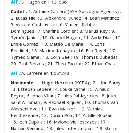
MT :
S. Hugon en 1‘13’’686
Cadet :
1. Antoine Carrère (ASA Gascogne Agenais) ;
2. Lucas Niel ; 3. Alexandre Munoz ; 4. Loan Martinez ;
5. Vincent Castrovillari ; 6. Vincent Rebbert
Domingues ; 7. Charline Cordier ; 8. Marius Rey ; 9.
Tyméo Janiec ; 10. Gabriel Hugon ; 11. Andy Diaz ; 12.
Emile Gomez ; 13. Matéo De Maria ; 14. Loris
Berdinel ; 15. Maxime Kehayan ; 16. Elio Ravel ; 17.
Tyméo Ciama ; 18. Colin Bee ; 19. Thomas Dubedat ;
20. Paul Gleizes ; 21. Théo Faccini ; 22. Ethan Chaix
MT :
A. Carrère en 1’06’’248
Nationale :
1. Hugo Herrouin (KCPA) ; 2. Lilian Forny
; 3. Esteban Lepère ; 4. Louka Michel ; 5. Arnaud
Beyra ; 6. Johan Villar ; 7. Jules Sablayrolles ; 8. Julien
Saint Arroman ; 9. Raphael Riquier ; 10. Thomas Van
Wassenhove ; 11. Evan Mainier ; 12. Mathias
Berthezenne ; 13. Dorian Poli ; 14. Achille Rouzau ;
15. Jean Dupuis ; 16. Malone Vieillescazes ; 17.
Nathan Serrand ; 18. Jules Letestu Unac ; 19. Storm