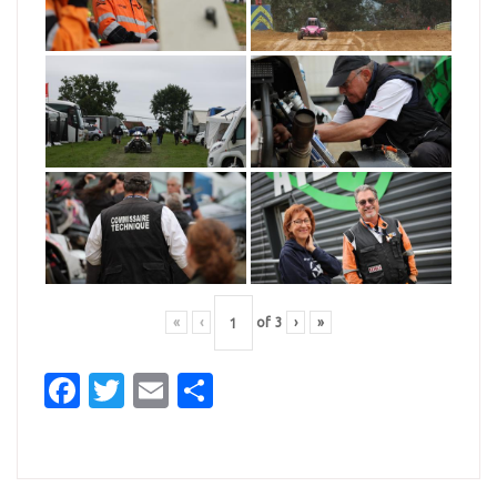
«
‹
of
3
›
»
Facebook
Twitter
Email
Partager