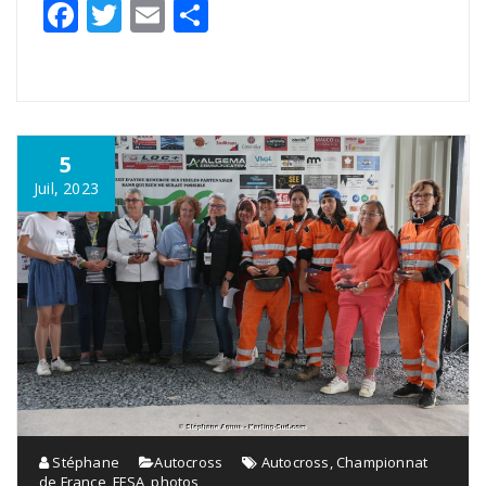
Facebook
Twitter
Email
Partager
5
Juil, 2023
Stéphane
Autocross
Autocross
,
Championnat
de France
,
FFSA
,
photos