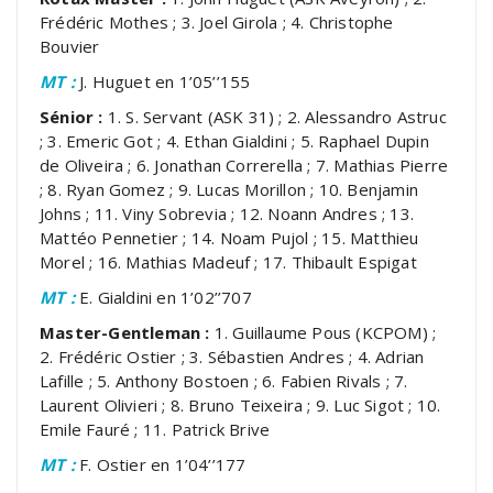
Frédéric Mothes ; 3. Joel Girola ; 4. Christophe
Bouvier
MT :
J. Huguet en 1’05’’155
Sénior :
1. S. Servant (ASK 31) ; 2. Alessandro Astruc
; 3. Emeric Got ; 4. Ethan Gialdini ; 5. Raphael Dupin
de Oliveira ; 6. Jonathan Correrella ; 7. Mathias Pierre
; 8. Ryan Gomez ; 9. Lucas Morillon ; 10. Benjamin
Johns ; 11. Viny Sobrevia ; 12. Noann Andres ; 13.
Mattéo Pennetier ; 14. Noam Pujol ; 15. Matthieu
Morel ; 16. Mathias Madeuf ; 17. Thibault Espigat
MT :
E. Gialdini en 1’02’’707
Master-Gentleman :
1. Guillaume Pous (KCPOM) ;
2. Frédéric Ostier ; 3. Sébastien Andres ; 4. Adrian
Lafille ; 5. Anthony Bostoen ; 6. Fabien Rivals ; 7.
Laurent Olivieri ; 8. Bruno Teixeira ; 9. Luc Sigot ; 10.
Emile Fauré ; 11. Patrick Brive
MT :
F. Ostier en 1’04’’177