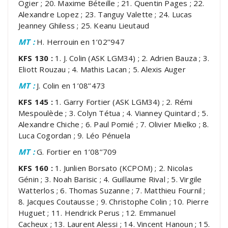
Ogier ; 20. Maxime Béteille ; 21. Quentin Pages ; 22.
Alexandre Lopez ; 23. Tanguy Valette ; 24. Lucas
Jeanney Ghiless ; 25. Keanu Lieutaud
MT :
H. Herrouin en 1’02’’947
KFS 130 :
1. J. Colin (ASK LGM34) ; 2. Adrien Bauza ; 3.
Eliott Rouzau ; 4. Mathis Lacan ; 5. Alexis Auger
MT :
J. Colin en 1’08’’473
KFS 145 :
1. Garry Fortier (ASK LGM34) ; 2. Rémi
Mespoulède ; 3. Colyn Tétua ; 4. Vianney Quintard ; 5.
Alexandre Chiche ; 6. Paul Pomié ; 7. Olivier Mielko ; 8.
Luca Cogordan ; 9. Léo Pénuela
MT :
G. Fortier en 1’08’’709
KFS 160 :
1. Junlien Borsato (KCPOM) ; 2. Nicolas
Génin ; 3. Noah Barisic ; 4. Guillaume Rival ; 5. Virgile
Watterlos ; 6. Thomas Suzanne ; 7. Matthieu Fournil ;
8. Jacques Coutausse ; 9. Christophe Colin ; 10. Pierre
Huguet ; 11. Hendrick Perus ; 12. Emmanuel
Cacheux ; 13. Laurent Alessi ; 14. Vincent Hanoun ; 15.