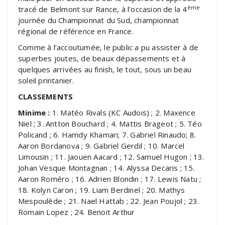
ème
tracé de Belmont sur Rance, à l’occasion de la 4
journée du Championnat du Sud, championnat
régional de référence en France.
Comme à l’accoutumée, le public a pu assister à de
superbes joutes, de beaux dépassements et à
quelques arrivées au finish, le tout, sous un beau
soleil printanier.
CLASSEMENTS
Minime :
1. Matéo Rivals (KC Audois) ; 2. Maxence
Niel ; 3. Antton Bouchard ; 4. Mattis Brageot ; 5. Téo
Policand ; 6. Hamdy Khamari; 7. Gabriel Rinaudo; 8.
Aaron Bordanova ; 9. Gabriel Gerdil ; 10. Marcel
Limousin ; 11. Jaouen Aacard ; 12. Samuel Hugon ; 13.
Johan Vesque Montagnan ; 14. Alyssa Decaris ; 15.
Aaron Roméro ; 16. Adrien Blondin ; 17. Lewis Natu ;
18. Kolyn Caron ; 19. Liam Berdinel ; 20. Mathys
Mespoulède ; 21. Nael Hattab ; 22. Jean Poujol ; 23.
Romain Lopez ; 24. Benoit Arthur