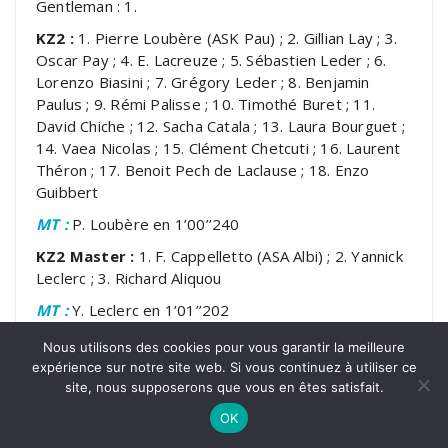
Gentleman : 1.
KZ2 :
1. Pierre Loubère (ASK Pau) ; 2. Gillian Lay ; 3.
Oscar Pay ; 4. E. Lacreuze ; 5. Sébastien Leder ; 6.
Lorenzo Biasini ; 7. Grégory Leder ; 8. Benjamin
Paulus ; 9. Rémi Palisse ; 10. Timothé Buret ; 11.
David Chiche ; 12. Sacha Catala ; 13. Laura Bourguet ;
14. Vaea Nicolas ; 15. Clément Chetcuti ; 16. Laurent
Théron ; 17. Benoit Pech de Laclause ; 18. Enzo
Guibbert
MT :
P. Loubère en 1’00’’240
KZ2 Master :
1. F. Cappelletto (ASA Albi) ; 2. Yannick
Leclerc ; 3. Richard Aliquou
MT :
Y. Leclerc en 1’01’’202
KZ2 Gentleman :
1. Hakim Ait Ouaret (KCPOM) ; 2.
Nous utilisons des cookies pour vous garantir la meilleure
Jean-Pierre Méchin
expérience sur notre site web. Si vous continuez à utiliser ce
site, nous supposerons que vous en êtes satisfait.
MT :
H. Ait Ouaret en 1’01’’538
OK
Texte Olivier CEBE / Photos Stéphane Agnus
Karting-