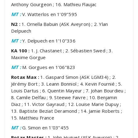
Anthony Gourgeon ; 16. Mathieu Flaujac
MT :
V. Watterlos en 1’09’’595
N2 :
1. Ornella Babuin (ASK Aveyron) ; 2. Ylan
Delpuech
MT :
Y. Delpuech en 1’10’’336
KA 100 :
1. J. Chastanet ; 2. Sébastien Swed ; 3.
Maxime Gorgue
MT :
M. Gorgues en 1’06’’823
Rotax Max :
1. Gaspard Simon (ASK LGM34) ; 2.
Jérémy Bort ; 3. Leann Bonniol ; 4. Kevin Fournié ; 5.
Louis Dartus ; 6. Quentin Mayeur ; 7. Johan Bourdieu ;
8. Camile Delfau ; 9. Steewe Faivre ; 10. Benjamin
Diaz ; 11. Victor Gayraud ; 12. Louise Marie Dupuy ;
13. Baptiste Beziat Deramond ; 14. Jamie Roberts ;
15. Matthieu France
MT :
G. Simon en 1’03’’455
Rotax Master :
1. John Huguet (ASK Aveyron) ; 2.