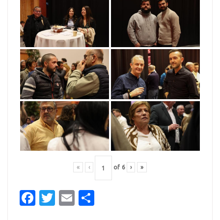
«
‹
of
6
›
»
Facebook
Twitter
Email
Partager