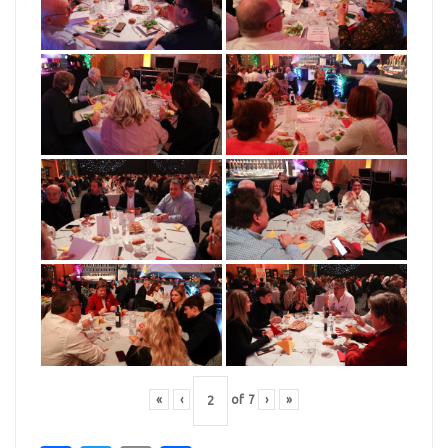
«
‹
of
7
›
»