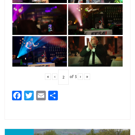
«
‹
of
5
›
»
Facebook
Twitter
Email
Partager