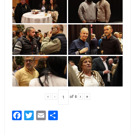
«
‹
of
6
›
»
Facebook
Twitter
Email
Partager