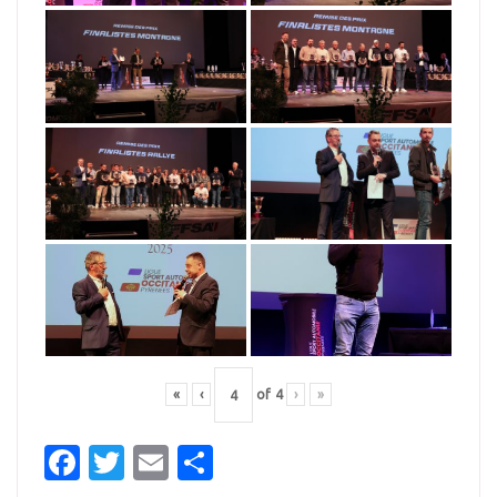
«
‹
of
4
›
»
Facebook
Twitter
Email
Partager