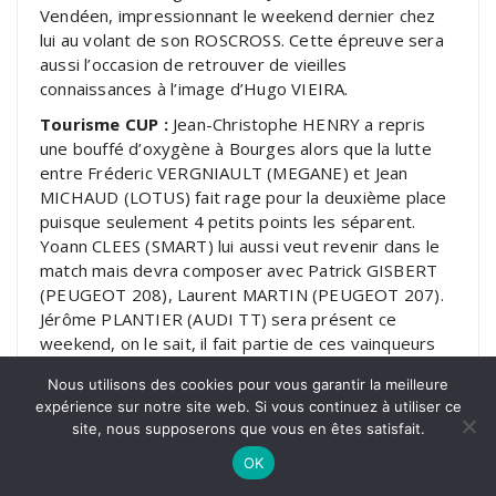
Vendéen, impressionnant le weekend dernier chez
lui au volant de son ROSCROSS. Cette épreuve sera
aussi l’occasion de retrouver de vieilles
connaissances à l’image d’Hugo VIEIRA.
Tourisme CUP :
Jean-Christophe HENRY a repris
une bouffé d’oxygène à Bourges alors que la lutte
entre Fréderic VERGNIAULT (MEGANE) et Jean
MICHAUD (LOTUS) fait rage pour la deuxième place
puisque seulement 4 petits points les séparent.
Yoann CLEES (SMART) lui aussi veut revenir dans le
match mais devra composer avec Patrick GISBERT
(PEUGEOT 208), Laurent MARTIN (PEUGEOT 207).
Jérôme PLANTIER (AUDI TT) sera présent ce
weekend, on le sait, il fait partie de ces vainqueurs
potentiels tout comme Emmanuel EVAIN (MEGANE).
Nous utilisons des cookies pour vous garantir la meilleure
Luc FRANSORET (FIAT), Jérôme LADEPECHE
expérience sur notre site web. Si vous continuez à utiliser ce
(PEUGEOT 207), Nicolas ESCARNOT (PEUGEOT
site, nous supposerons que vous en êtes satisfait.
106), Cédric COMBES (LOTUS), Alain SEGARD
OK
(PEUGEOT 205) viendront compléter le tableau des
habitués de la coupe de France.