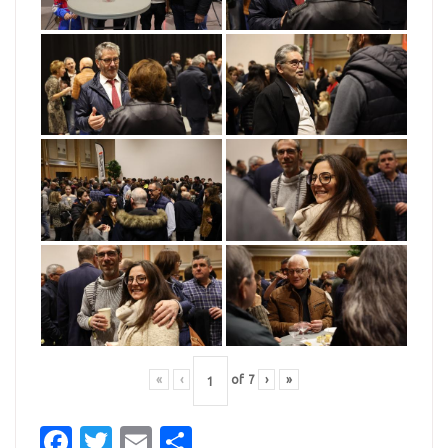
«
‹
of
7
›
»
Facebook
Twitter
Email
Partager