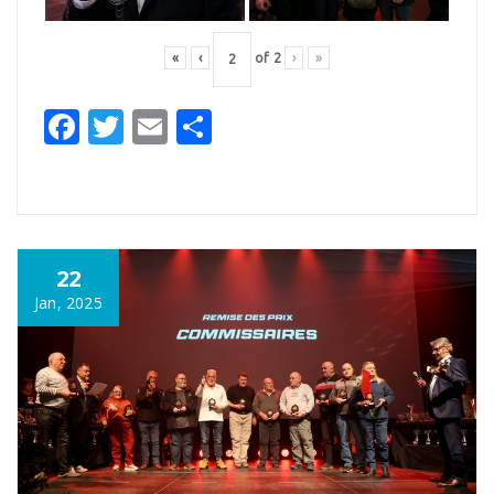
«
‹
of
2
›
»
Facebook
Twitter
Email
Partager
22
Jan, 2025