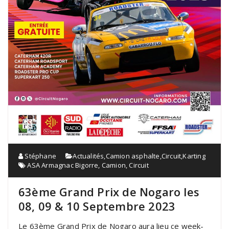
Stéphane
Actualités
,
Camion asphalte
,
Circuit
,
Karting
ASA Armagnac Bigorre
,
Camion
,
Circuit
63ème Grand Prix de Nogaro les
08, 09 & 10 Septembre 2023
Le 63ème Grand Prix de Nogaro aura lieu ce week-